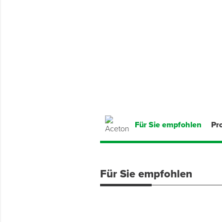
Montage & Montagehilfsmittel
Spenglerwerkzeug
Eimer & Behälter
Für Sie empfohlen
Pr
Für Sie empfohlen