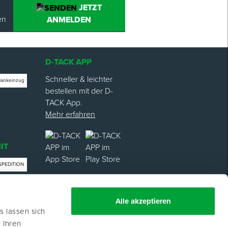
JETZT
en
ANMELDEN
D-TACK APP
Schneller & leichter
Bankeinzug
bestellen mit der D-
TACK App.
Mehr erfahren
IT
SPEDITION
trag
Alle akzeptieren
s lassen sich
 Ihren