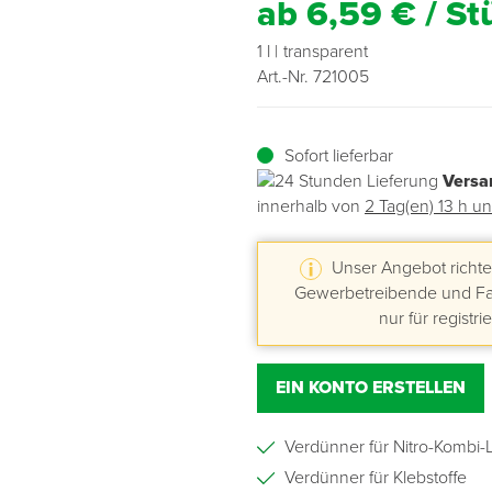
ab 6,59 € / St
Übergangsprofile
Ziegelbefestigung & Windsogsicherung
Substrate, Sprossen & Dünger
PU-Pistolen
Dach-Spezialwerkzeug
Mutter- & Flächenspachteln
1 l
transparent
Art.-Nr. 721005
Sockelleisten
Schneesicherung & Dachbegehung
Scheren
Traufeln & Rakeln
Sofort lieferbar
Spachteln
Messwerkzeuge
Versa
innerhalb von
2 Tag(en) 13 h u
Sägen
Tacker
Unser Angebot richtet
Gewerbetreibende und Fac
nur für registri
Traufeln & Kellen
Zangen
EIN KONTO ERSTELLEN
Zwingen & Klemmen
Verdünner für Nitro-Kombi-
Verdünner für Klebstoffe
Drucksprühpumpen