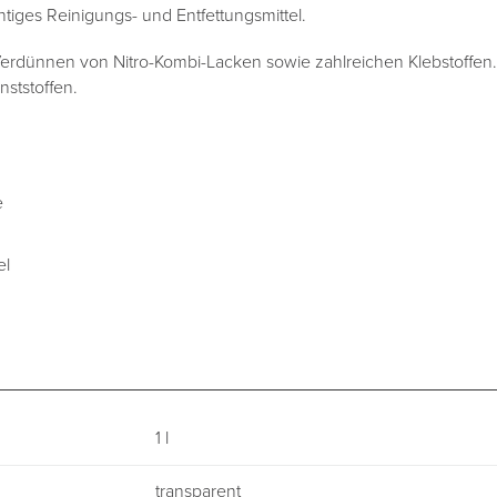
chtiges Reinigungs- und Entfettungsmittel.
rdünnen von Nitro-Kombi-Lacken sowie zahlreichen Klebstoffen.
nststoffen.
e
el
1 l
transparent