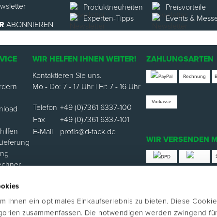
Produktneuheiten
Preisvorteile
Experten-Tipps
Events & Mess
R
ABONNIEREN
VICE
WIR HELFEN IHNEN WEITER!
ZAHLUNGSARTEN
Kontaktieren Sie uns.
Rechnung
rdern
Mo - Do: 7 - 17 Uhr | Fr: 7 - 16 Uhr
Vorkasse
Telefon
+49 (0)7361 6337-100
nload
Fax
+49 (0)7361 6337-101
ilfen
E-Mail
profis@d-tack.de
WIR VERSENDEN M
Lieferung
ung
echner
*Versand mit Klimabei
ookies
ortal
 Ihnen ein optimales Einkaufserlebnis zu bieten. Diese Cookie
FOLGE UNS
egorien zusammenfassen. Die notwendigen werden zwingend für