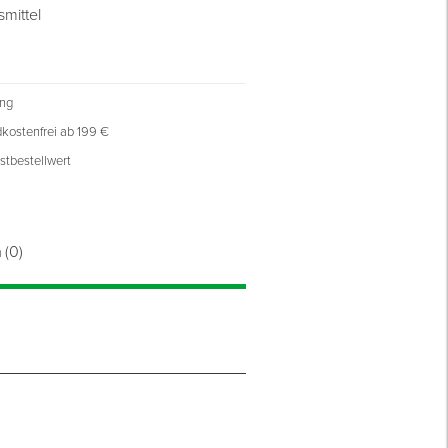
mittel
ung
kostenfrei ab 199 €
stbestellwert
n
(0)