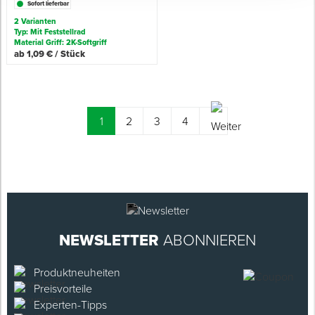
Sofort lieferbar
2 Varianten
Typ: Mit Feststellrad
Material Griff: 2K-Softgriff
ab 1,09 € / Stück
(current)
1
2
3
4
NEWSLETTER
ABONNIEREN
Produktneuheiten
Preisvorteile
Experten-Tipps