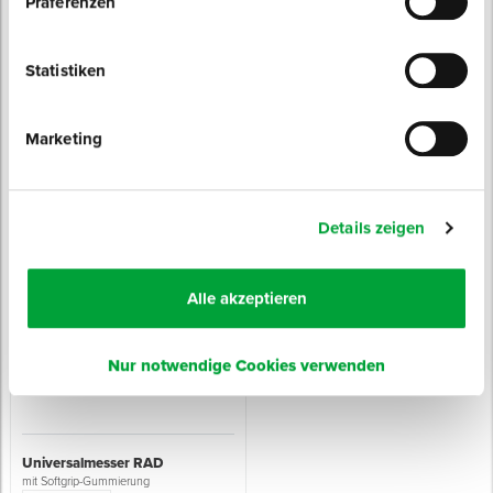
Präferenzen
Statistiken
Marketing
Hakenklinge PROFI
Folienschneider
Profi-Klinge für Schneidarbeiten aller Art
zum schnellen und einfachen Schneiden
von Folien
Sofort lieferbar
Sofort lieferbar
2 Varianten
Details zeigen
Inhalt: 10 St. / Box
Länge: 150 mm
Klingenbreite: 18,7 mm
Breite: 51 mm
ab 2,79 € / Box
ab 2,85 € / Stück
Alle akzeptieren
Nur notwendige Cookies verwenden
Universalmesser RAD
mit Softgrip-Gummierung