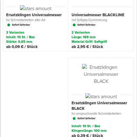
Grundierungen
Werkstatt & Baustelle
Fußbodentechnik
Ü
Z
S
P
D
M
Sockelbefestigungen
Putzprofile & Anputzleisten
Flüssigabdichtungen
Tapezieren
Transporthilfen
Kopfschutz
Ersatzklingen Universalmesser
Universalmesser BLACKLINE
für Schneidarbeiten aller Art
mit Softgrip-Gummierung
Sofort lieferbar
Sofort lieferbar
Verdünner
Werkzeug & Zubehör
Holz- & Innenausbau
S
S
S
T
Holzboden-Finish
Tapeten & Wandvliese
Spengler- & Klempnerbedarf
Spachteln & Verputzen
Werkzeugaufbewahrung
Schutzanzüge
3 Varianten
2 Varianten
Inhalt: 10 St. / Box
Länge: 169 mm
Stärke: 0,65 mm
Material Griff: Softgriff
Wand, Fassade & Keller
Steildach & Flachdach
S
M
Bodenprofile und Leisten
Wärmedämmverbundsysteme (WDVS)
Bohren & Schrauben
Eimer & Behälter
Schutzbrillen
ab 0,09 € / Stück
ab 2,95 € / Stück
Arbeitsschutz & Bekleidung
Wand, Fassade & Keller
S
Fußbodentemperierung
Markieren & Messen
Hilfsstoffe
Warnwesten
Werkstatt & Baustelle
T
Sägen & Hobeln
Überziehschuhe
Werkzeug & Zubehör
T
Schleifen
Bekleidung
Ersatzklingen Universalmesser
Z
Schneiden & Trennen
BLACK
für anspruchsvolle Schneidarbeiten
Sofort lieferbar
Z
Verfugen & Schäumen
Inhalt: 10 St. / Box
Klingenlänge: 100 mm
D
ab 0,39 € / Stück
Montage & Montagehilfsmittel