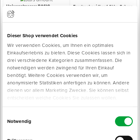
Universalmesser BASIC
Ersatzschneidkopf Akku-Schere
für Schneidarbeiten aller Art
MAXX
Sofort lieferbar
für die Akku-Schere MAXX
Sofort lieferbar
2 Varianten
Typ: Mit Schiebearretierung
Material Griff: Kunststoff
3 Varianten
Dieser Shop verwendet Cookies
ab 0,29 € / Stück
ab 7,75 € / Stück
Wir verwenden Cookies, um Ihnen ein optimales
Einkaufserlebnis zu bieten. Diese Cookies lassen sich in
drei verschiedene Kategorien zusammenfassen. Die
notwendigen werden zwingend für Ihren Einkauf
benötigt. Weitere Cookies verwenden wir, um
anonymisierte Statistiken anfertigen zu können. Andere
dienen vor allem Marketing Zwecke. Sie können selbst
Universalmesser METALL
Premium Messer ALU
entscheiden welche Cookies Sie zulassen wollen.
mit ergonomisch geformtem Griff
robustes, langlebiges Aluminiummesser
Sofort lieferbar
Sofort lieferbar
Einwilligungsauswahl
Typ: Mit Schiebearretierung
Klingenlänge: 100 mm
Typ: Mit magnetischem Klingenhalter
Notwendig
ab 1,29 € / Stück
ab 13,75 € / Stück