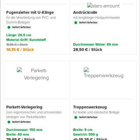
Fugenzieher mit U-Klinge
Andrückrolle
für die Verarbeitung von PVC- und
mit langlebiger Hartgummiwalze
Gummi-Belägen
Sofort lieferbar
Sofort lieferbar
Länge: 26,5 cm
Material Griff: Kunststoff
18,95 € / Stück
Durchmesser Walze: 49 mm
16,15 € / Stück
28,50 € / Stück
Parkett-Verlegering
Treppenwerkzeug
zum ergonomischen und schonenden
für textile und elastische Beläge
Verlegen von Parkettböden
Sofort lieferbar
Sofort lieferbar
Durchmesser: 150 mm
Breite: 9 cm
Breite: 40 mm
Gewicht: 590 g
79,95 € / Stück
ab 19,35 € / Stück