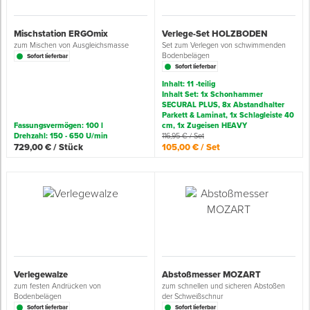
Grundierungen
Werkstatt & Baustelle
Fußbodentechnik
Ü
Z
S
P
D
M
Sockelbefestigungen
Putzprofile & Anputzleisten
Flüssigabdichtungen
Tapezieren
Transporthilfen
Kopfschutz
Mischstation ERGOmix
Verlege-Set HOLZBODEN
zum Mischen von Ausgleichsmasse
Set zum Verlegen von schwimmenden
Bodenbelägen
Sofort lieferbar
Verdünner
Werkzeug & Zubehör
Holz- & Innenausbau
S
S
S
T
Holzboden-Finish
Tapeten & Wandvliese
Spengler- & Klempnerbedarf
Spachteln & Verputzen
Werkzeugaufbewahrung
Schutzanzüge
Sofort lieferbar
Inhalt: 11 -teilig
Inhalt Set: 1x Schonhammer
Wand, Fassade & Keller
Lagerräumung: bis zu 70 %
S
M
Bodenprofile und Leisten
Wärmedämmverbundsysteme (WDVS)
Bohren & Schrauben
Eimer & Behälter
Schutzbrillen
SECURAL PLUS, 8x Abstandhalter
Parkett & Laminat, 1x Schlagleiste 40
Fassungsvermögen: 100 l
cm, 1x Zugeisen HEAVY
Arbeitsschutz & Bekleidung
Steildach & Flachdach
S
Fußbodentemperierung
Markieren & Messen
Hilfsstoffe
Warnwesten
Drehzahl: 150 - 650 U/min
116,95 € / Set
729,00 € / Stück
105,00 € / Set
Wand, Fassade & Keller
T
Sägen & Hobeln
Überziehschuhe
Werkstatt & Baustelle
T
Schleifen
Bekleidung
Werkzeug & Zubehör
Z
Schneiden & Trennen
Z
Verfugen & Schäumen
Verlegewalze
Abstoßmesser MOZART
zum festen Andrücken von
zum schnellen und sicheren Abstoßen
Bodenbelägen
der Schweißschnur
D
Montage & Montagehilfsmittel
Sofort lieferbar
Sofort lieferbar