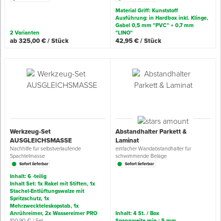
Material Griff: Kunststoff
Ausführung: in Hardbox inkl. Klinge,
Spenglerwerkzeug
Gabel 0,5 mm "PVC" + 0,7 mm
2 Varianten
"LINO"
ab 325,00 € / Stück
42,95 € / Stück
Eimer & Behälter
Werkzeug-Set
Abstandhalter Parkett &
AUSGLEICHSMASSE
Laminat
Nachhilfe für selbstverlaufende
einfacher Wandabstandhalter für
Spachtelmasse
schwimmende Beläge
Sofort lieferbar
Sofort lieferbar
Inhalt: 6 -teilig
Inhalt Set: 1x Rakel mit Stiften, 1x
Stachel-Entlüftungswalze mit
Spritzschutz, 1x
Mehrzweckteleskopstab, 1x
Anrühreimer, 2x Wassereimer PRO
Inhalt: 4 St. / Box
100,90 € / Set
Spannweite min.: 5 mm