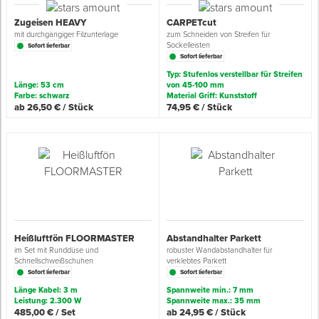
Zugeisen HEAVY
CARPETcut
mit durchgängiger Filzunterlage
zum Schneiden von Streifen für
Sockelleisten
Sofort lieferbar
Sofort lieferbar
Typ: Stufenlos verstellbar für Streifen
Länge: 53 cm
von 45-100 mm
Farbe: schwarz
Material Griff: Kunststoff
ab 26,50 € / Stück
74,95 € / Stück
Heißluftfön FLOORMASTER
Abstandhalter Parkett
im Set mit Runddüse und
robuster Wandabstandhalter für
Schnellschweißschuhen
verklebtes Parkett
Sofort lieferbar
Sofort lieferbar
Länge Kabel: 3 m
Spannweite min.: 7 mm
Leistung: 2.300 W
Spannweite max.: 35 mm
485,00 € / Set
ab 24,95 € / Stück