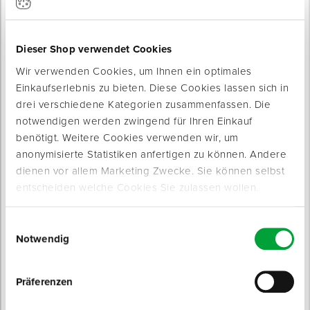
SOCKELFLITZER
LINOcut
Abroller für Sockelleistenbänder
Nahtschneider für elastische
Bodenbeläge
Dieser Shop verwendet Cookies
Sofort lieferbar
Sofort lieferbar
Wir verwenden Cookies, um Ihnen ein optimales
Typ: Stufenlose Schnittbreiten- und
Einkaufserlebnis zu bieten. Diese Cookies lassen sich in
Ausführung: Abroller für
Schnitttiefeneinstellung
Sockelleistenbänder
Klingenlänge: 52 mm
drei verschiedene Kategorien zusammenfassen. Die
275,00 € / Stück
225,00 € / Stück
notwendigen werden zwingend für Ihren Einkauf
benötigt. Weitere Cookies verwenden wir, um
anonymisierte Statistiken anfertigen zu können. Andere
dienen vor allem Marketing Zwecke. Sie können selbst
entscheiden welche Cookies Sie zulassen wollen.
Einwilligungsauswahl
Anreibhammer
Gummihammer
Notwendig
in Profi-Ausführung
zum schonenden Anschlagen
Sofort lieferbar
Sofort lieferbar
Breite: 90 mm
Präferenzen
Gewicht: 750 g
Durchmesser: 54 mm
ab 22,95 € / Stück
ab 6,50 € / Stück