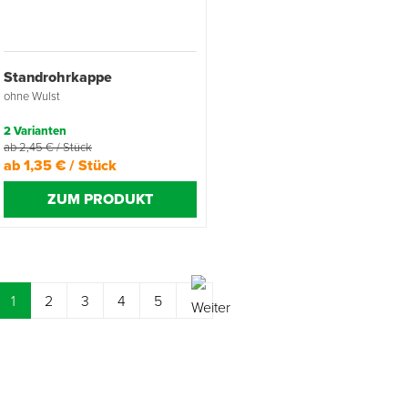
Standrohrkappe
ohne Wulst
2 Varianten
ab 2,45 € / Stück
ab 1,35 € / Stück
ZUM PRODUKT
(current)
1
2
3
4
5