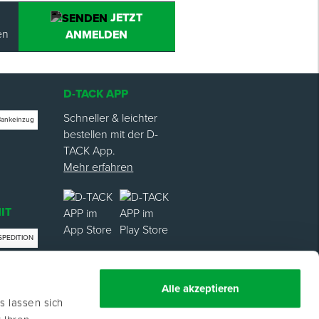
JETZT
en
ANMELDEN
D-TACK APP
Schneller & leichter
Bankeinzug
bestellen mit der D-
TACK App.
Mehr erfahren
IT
SPEDITION
trag
Alle akzeptieren
s lassen sich