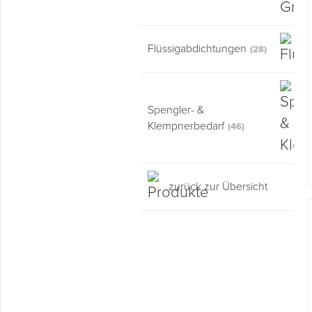
Montage & Montagehilfsmittel
Spenglerwerkzeug
Flüssigabdichtungen
(28)
Eimer & Behälter
Spengler- &
Klempnerbedarf
(46)
zurück zur Übersicht