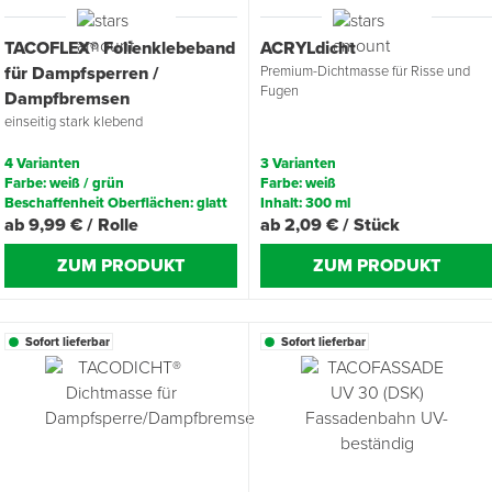
TACOFLEX® Folienklebeband
ACRYLdicht
Übergangsprofile
Ziegelbefestigung & Windsogsicherung
Substrate, Sprossen & Dünger
PU-Pistolen
Dach-Spezialwerkzeug
Mutter- & Flächenspachteln
für Dampfsperren /
Premium-Dichtmasse für Risse und
Fugen
Dampfbremsen
Sockelleisten
Schneesicherung & Dachbegehung
Scheren
Traufeln & Rakeln
einseitig stark klebend
Spachteln
Messwerkzeuge
4 Varianten
3 Varianten
Farbe: weiß / grün
Farbe: weiß
Beschaffenheit Oberflächen: glatt
Inhalt: 300 ml
Sägen
ab 9,99 € / Rolle
ab 2,09 € / Stück
ZUM PRODUKT
ZUM PRODUKT
Tacker
Traufeln & Kellen
Sofort lieferbar
Sofort lieferbar
Zangen
Zwingen & Klemmen
Drucksprühpumpen