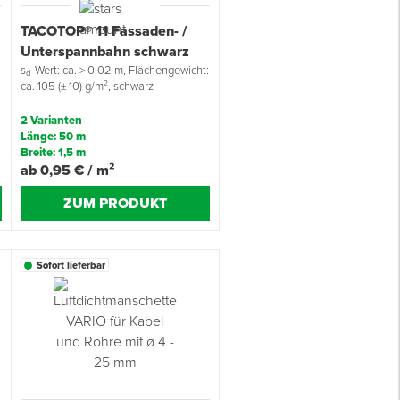
TACOTOP® 11 Fassaden- /
Unterspannbahn schwarz
s
-Wert: ca. > 0,02 m, Flächengewicht:
d
ca. 105 (± 10) g/m², schwarz
2 Varianten
Länge: 50 m
Breite: 1,5 m
ab 0,95 € / m²
ZUM PRODUKT
Sofort lieferbar