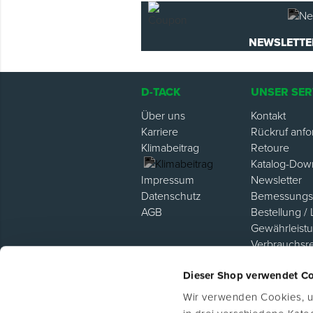
NEWSLETTE
D-TACK
UNSER SER
Über uns
Kontakt
Karriere
Rückruf anfo
Klimabeitrag
Retoure
Katalog-Dow
Newsletter
Impressum
Bemessungsh
Datenschutz
Bestellung / 
AGB
Gewährleist
Verbrauchsr
Hilfe / FAQ
Dieser Shop verwendet C
Lieferanten P
Wir verwenden Cookies, um