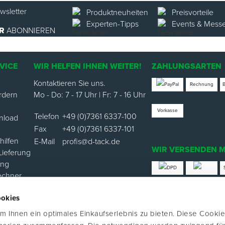
Produktneuheiten
Preisvorteile
Experten-Tipps
Events & Mess
R
ABONNIEREN
VICE
WIR HELFEN IHNEN WEITER!
ZAHLUNGSARTEN
Kontaktieren Sie uns.
Rechnung
rdern
Mo - Do: 7 - 17 Uhr | Fr: 7 - 16 Uhr
Vorkasse
Telefon
+49 (0)7361 6337-100
nload
Fax
+49 (0)7361 6337-101
ilfen
E-Mail
profis@d-tack.de
WIR VERSENDEN M
Lieferung
ung
echner
*Versand mit Klimabei
ookies
ortal
 Ihnen ein optimales Einkaufserlebnis zu bieten. Diese Cookie
FOLGE UNS