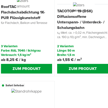
RoofTAC
TACOTOP® 19 (DSK)
Flachdachabdichtung 1K-
Diffusionsoffene
PUR Flüssigkunststoff
Unterspann- / Unterdeck- /
für Flachdach, Balkon und Terrasse
Schalungsbahn
s
-Wert: ca. > 0,02 m, Flächengewicht
d
ca. 190 (± 10) g/m², min. Dachneigung:
14°
3 Varianten
2 Varianten
Farbe: RAL 7040 / lichtgrau
Länge: 50 m
Verbrauch: 1,5 kg/m²
Breite: 1,5 m
ab 8,25 € / kg
ab 1,55 € / m²
ZUM PRODUKT
ZUM PRODUKT
Sofort lieferbar