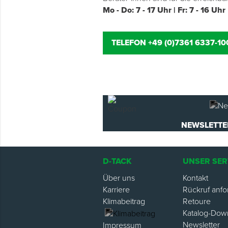
Mo - Do: 7 - 17 Uhr | Fr: 7 - 16 Uhr
TELEFON +49 (0)7361 6337-10
NEWSLETTE
D-TACK
UNSER SER
Über uns
Kontakt
Karriere
Rückruf anfo
Klimabeitrag
Retoure
Katalog-Dow
Newsletter
Impressum