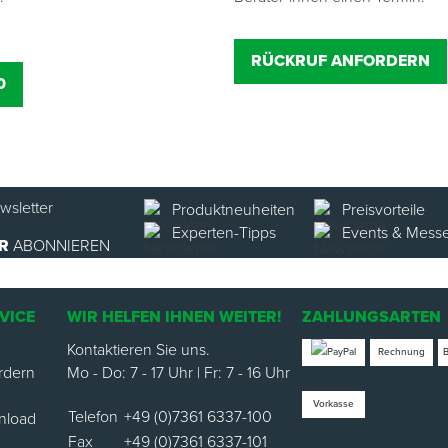
RÜCKRUF ANFORDERN
0
Produktneuheiten
Preisvorteile
Experten-Tipps
Events & Mess
R
ABONNIEREN
VICE
WIR HELFEN IHNEN WEITER!
ZAHLUNGSARTEN
Kontaktieren Sie uns.
Rechnung
rdern
Mo - Do: 7 - 17 Uhr | Fr: 7 - 16 Uhr
Vorkasse
Telefon
+49 (0)7361 6337-100
nload
Fax
+49 (0)7361 6337-101