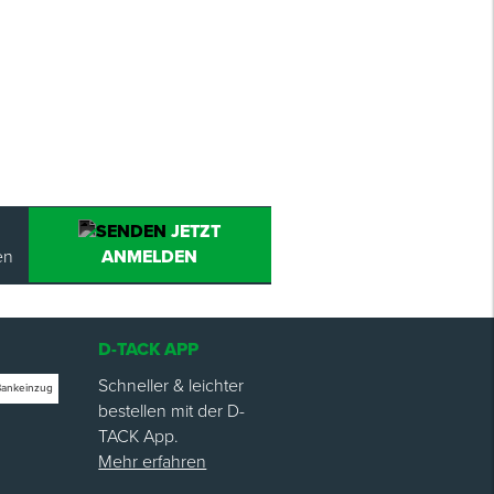
JETZT
en
ANMELDEN
D-TACK APP
Schneller & leichter
Bankeinzug
bestellen mit der D-
TACK App.
Mehr erfahren