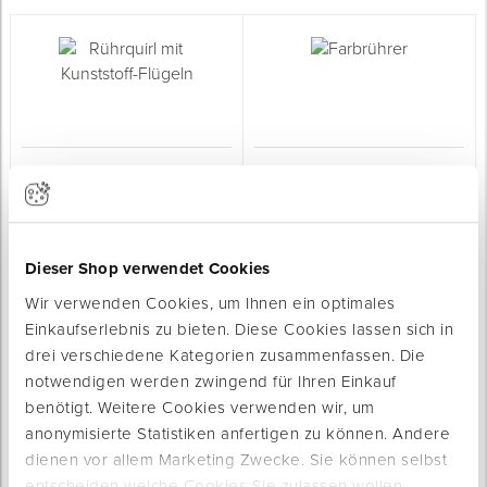
Spenglerwerkzeug
Eimer & Behälter
Rührquirl mit Kunststoff-
Farbrührer
Flügeln
zum Aufrühren von Farben und Lacken
Sofort lieferbar
für Materialien mit geringer Viskosität
Sofort lieferbar
Länge: 42 cm
Länge: 28 cm
Dieser Shop verwendet Cookies
Aufnahme: Rundschaft
Farbe: grün
ab 2,15 € / Stück
ab 0,55 € / Stück
Wir verwenden Cookies, um Ihnen ein optimales
Einkaufserlebnis zu bieten. Diese Cookies lassen sich in
drei verschiedene Kategorien zusammenfassen. Die
notwendigen werden zwingend für Ihren Einkauf
benötigt. Weitere Cookies verwenden wir, um
anonymisierte Statistiken anfertigen zu können. Andere
dienen vor allem Marketing Zwecke. Sie können selbst
entscheiden welche Cookies Sie zulassen wollen.