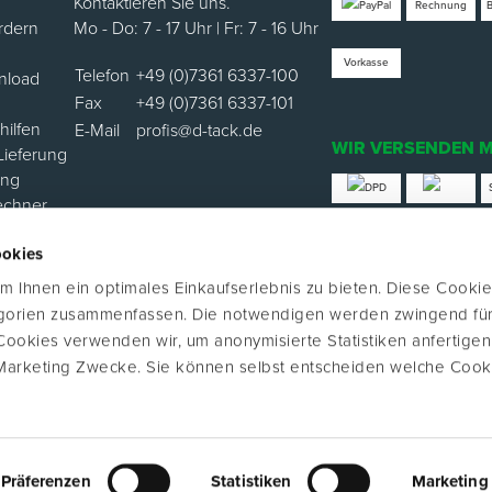
Kontaktieren Sie uns.
Rechnung
rdern
Mo - Do: 7 - 17 Uhr | Fr: 7 - 16 Uhr
Vorkasse
Telefon
+49 (0)7361 6337-100
nload
Fax
+49 (0)7361 6337-101
ilfen
E-Mail
profis@d-tack.de
WIR VERSENDEN M
Lieferung
ung
echner
*Versand mit Klimabei
ookies
ortal
 Ihnen ein optimales Einkaufserlebnis zu bieten. Diese Cookie
FOLGE UNS
egorien zusammenfassen. Die notwendigen werden zwingend für
 Cookies verwenden wir, um anonymisierte Statistiken anfertige
Marketing Zwecke. Sie können selbst entscheiden welche Cook
Verkauf nur an Unternehmer, Gewerbetr
 2026 D-TACK GmbH. Alle Rechte
Institutionen im Sinne §14 BGB. Alle Pr
Präferenzen
Statistiken
Marketing
freibleibend