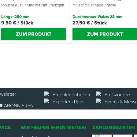
robuste Ausführung mit Naturholzgriff
mit schmaler Messingrolle
Länge: 250 mm
Durchmesser Walze: 28 mm
9,50 € / Stück
27,50 € / Stück
ZUM PRODUKT
ZUM PRODUKT
Produktneuheiten
Preisvorteile
Experten-Tipps
Events & Mess
R
ABONNIEREN
VICE
WIR HELFEN IHNEN WEITER!
ZAHLUNGSARTEN