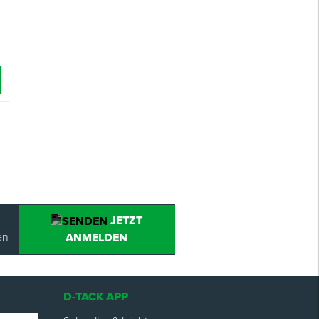
JETZT
en
ANMELDEN
D-TACK APP