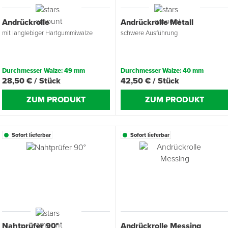
Andrückrolle
Andrückrolle Metall
Übergangsprofile
Ziegelbefestigung & Windsogsicherung
Substrate, Sprossen & Dünger
PU-Pistolen
Dach-Spezialwerkzeug
Mutter- & Flächenspachteln
mit langlebiger Hartgummiwalze
schwere Ausführung
Sockelleisten
Schneesicherung & Dachbegehung
Scheren
Traufeln & Rakeln
Durchmesser Walze: 49 mm
Durchmesser Walze: 40 mm
Spachteln
Messwerkzeuge
28,50 € / Stück
42,50 € / Stück
Sägen
ZUM PRODUKT
ZUM PRODUKT
Tacker
Sofort lieferbar
Sofort lieferbar
Traufeln & Kellen
Zangen
Zwingen & Klemmen
Nahtprüfer 90°
Andrückrolle Messing
Drucksprühpumpen