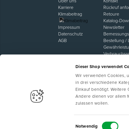
Über uns
Kontakt
Karriere
Rückruf anfo
Klimabeitrag
Retoure
Katalog-Dow
Newsletter
Impressum
Bemessungsh
Datenschutz
Bestellung / 
AGB
Gewährleist
Verbrauchsr
Hilfe / FAQ
Dieser Shop verwendet C
Lieferanten P
Wir verwenden Cookies, um
in drei verschiedene Kat
Einkauf benötigt. Weitere
Andere dienen vor allem 
zulassen wollen.
Ⓒ
Einwilligungsauswahl
vorbehalten.
Notwendig