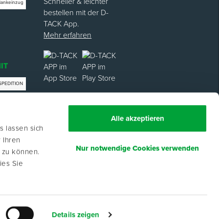
Schneller & leichter
Bankeinzug
bestellen mit der D-
TACK App.
Mehr erfahren
IT
SPEDITION
trag
Alle akzeptieren
s lassen sich
 Ihren
Nur notwendige Cookies verwenden
n zu können.
ies Sie
eibende, Freiberufler und öffentliche
eise in Euro zzgl. gesetzl. MwSt. Angebote
Details zeigen