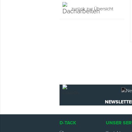
Montage & Montagehilfsmittel
zurück zur Übersicht
Spenglerwerkzeug
Eimer & Behälter
NEWSLETTE
D-TACK
UNSER SER