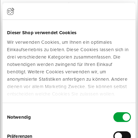
Spenglerwerkzeug
Eimer & Behälter
Dieser Shop verwendet Cookies
Wir verwenden Cookies, um Ihnen ein optimales
Ankerschraube /
Einkaufserlebnis zu bieten. Diese Cookies lassen sich in
TACOTWIST Hartholz-
Kammschraube
Bohrschraube Senkkopf
drei verschiedene Kategorien zusammenfassen. Die
für tragende Verbindungen an Holz
aus Edelstahl C1
Sofort lieferbar
notwendigen werden zwingend für Ihren Einkauf
Sofort lieferbar
3 Varianten
benötigt. Weitere Cookies verwenden wir, um
Durchmesser Kopf: 7,2 mm
anonymisierte Statistiken anfertigen zu können. Andere
Durchmesser: 5 mm
9 Varianten
ab 6,25 € / 100 Stück
ab 14,95 € / 100 Stück
dienen vor allem Marketing Zwecke. Sie können selbst
entscheiden welche Cookies Sie zulassen wollen.
Einwilligungsauswahl
Notwendig
Präferenzen