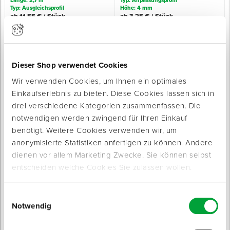
Länge: 2,7 m
Typ: Anpassungsprofil
Typ: Ausgleichsprofil
Höhe: 4 mm
ab 11,55 € / Stück
ab 3,25 € / Stück
Spenglerwerkzeug
Eimer & Behälter
Dieser Shop verwendet Cookies
Wir verwenden Cookies, um Ihnen ein optimales
Einkaufserlebnis zu bieten. Diese Cookies lassen sich in
drei verschiedene Kategorien zusammenfassen. Die
Rampenprofil CLASSIC K 32
Rampenprofil CLASSIC K 42
notwendigen werden zwingend für Ihren Einkauf
für hohe Bodenbeläge
für sehr hohe Bodenbeläge
Sofort lieferbar
benötigt. Weitere Cookies verwenden wir, um
5 Varianten
5 Varianten
anonymisierte Statistiken anfertigen zu können. Andere
Typ: Anpassungsprofil
Typ: Anpassungsprofil
dienen vor allem Marketing Zwecke. Sie können selbst
Höhe: 8 mm
Höhe: 14 mm
ab 3,65 € / Stück
ab 5,75 € / Stück
entscheiden welche Cookies Sie zulassen wollen.
Einwilligungsauswahl
Notwendig