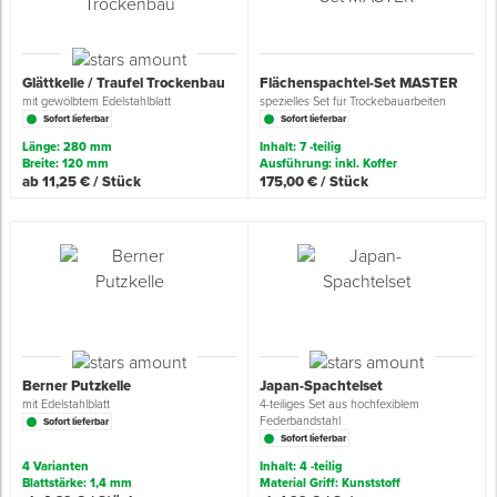
Glättkelle / Traufel Trockenbau
Flächenspachtel-Set MASTER
mit gewölbtem Edelstahlblatt
spezielles Set für Trockebauarbeiten
Sofort lieferbar
Sofort lieferbar
Länge: 280 mm
Inhalt: 7 -teilig
Breite: 120 mm
Ausführung: inkl. Koffer
ab 11,25 € / Stück
175,00 € / Stück
Berner Putzkelle
Japan-Spachtelset
mit Edelstahlblatt
4-teiliges Set aus hochfexiblem
Federbandstahl
Sofort lieferbar
Sofort lieferbar
4 Varianten
Inhalt: 4 -teilig
Blattstärke: 1,4 mm
Material Griff: Kunststoff