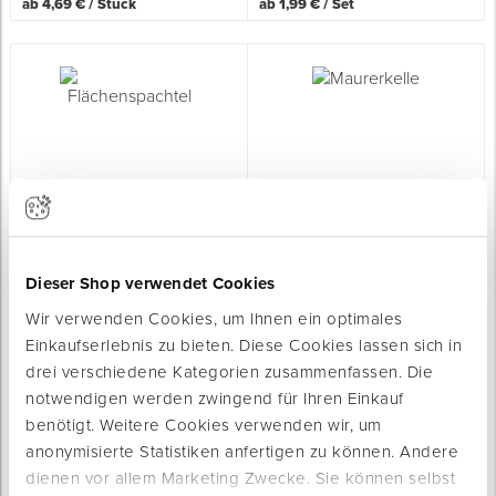
ab 4,69 € / Stück
ab 1,99 € / Set
Flächenspachtel
Maurerkelle
mit Edelstahlblatt
mit Edelstahlblatt
Sofort lieferbar
Sofort lieferbar
3 Varianten
Dieser Shop verwendet Cookies
Material Griff: Holz
4 Varianten
Blattstärke: 0,5 mm
Blattstärke: 1,6 mm
Wir verwenden Cookies, um Ihnen ein optimales
ab 6,25 € / Stück
ab 5,95 € / Stück
Einkaufserlebnis zu bieten. Diese Cookies lassen sich in
drei verschiedene Kategorien zusammenfassen. Die
notwendigen werden zwingend für Ihren Einkauf
benötigt. Weitere Cookies verwenden wir, um
anonymisierte Statistiken anfertigen zu können. Andere
dienen vor allem Marketing Zwecke. Sie können selbst