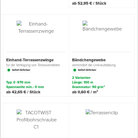
ab 52,95 € / Stück
Spenglerwerkzeug
Eimer & Behälter
Einhand-Terrassenzwinge
Bändchengewebe
für die Verlegung von Terrassendielen
vermindert die Unkrautbildung
Sofort lieferbar
Sofort lieferbar
2 Varianten
Typ: 0 -970 mm
Länge: 100 m
Spannweite min.: 0 mm
Grammatur: 90 g/m²
ab 42,65 € / Stück
ab 0,60 € / m²