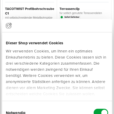
TACOTWIST Profilbohrschraube
Terrassenclip
C1
für seitlich genutete Terrassendielen
Sofort lieferbar
mit selbstschneidender Metallbohrspitze
Sofort lieferbar
5 Varianten
Typ: TACOTWIST Profilbohrschraube
C1
Typ: Schraubenlänge 34 mm
Durchmesser Kopf: 7,5 mm
Höhe: 22 mm
Dieser Shop verwendet Cookies
ab 26,55 € / 100 Stück
ab 0,85 € / Stück
Wir verwenden Cookies, um Ihnen ein optimales
Einkaufserlebnis zu bieten. Diese Cookies lassen sich in
drei verschiedene Kategorien zusammenfassen. Die
notwendigen werden zwingend für Ihren Einkauf
benötigt. Weitere Cookies verwenden wir, um
anonymisierte Statistiken anfertigen zu können. Andere
dienen vor allem Marketing Zwecke. Sie können selbst
TACOTWIST Hartholzschraube
Terrassen-Fuß
entscheiden welche Cookies Sie zulassen wollen.
Senkkopf
universell höhenverstellbar, auch im
eingebauten Zustand
aus Edelstahl C1
Sofort lieferbar
Einwilligungsauswahl
4 Varianten
Notwendig
Tragfähigkeit WLL: 220 kg