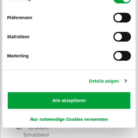
10 Varianten
Tragfähigkeit WLL max.: 2,2 kN
ab 5,05 € / 100 Stück
ab 2,25 € / Stück
Präferenzen
Statistiken
Marketing
Terrassen-Abstandhalter
TACOTWIST Hartholz-
COMFORT
Bohrschraube Senkkopf
keine Staunässe bei gleichmäßigem
aus Edelstahl C1
Details zeigen
Fugenverlauf
Sofort lieferbar
Sofort lieferbar
2 Varianten
Länge: 80 mm
Alle akzeptieren
Farbe: schwarz
9 Varianten
ab 0,15 € / Stück
ab 14,95 € / 100 Stück
Nur notwendige Cookies verwenden