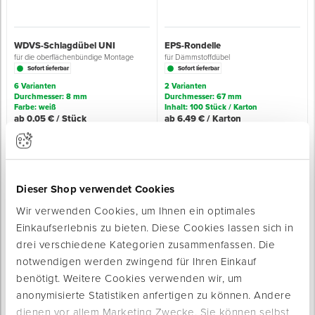
WDVS-Schlagdübel UNI
EPS-Rondelle
für die oberflächenbündige Montage
für Dämmstoffdübel
Sofort lieferbar
Sofort lieferbar
6 Varianten
2 Varianten
Durchmesser: 8 mm
Durchmesser: 67 mm
Farbe: weiß
Inhalt: 100 Stück / Karton
ab 0,05 € / Stück
ab 6,49 € / Karton
Dieser Shop verwendet Cookies
Wir verwenden Cookies, um Ihnen ein optimales
Einkaufserlebnis zu bieten. Diese Cookies lassen sich in
drei verschiedene Kategorien zusammenfassen. Die
WDVS-Montagequader UNIFIX
WDVS-Mineralstoffdübel
zur wärmebrückenfreien, konstruktiven
THERMO
notwendigen werden zwingend für Ihren Einkauf
Befestigung
speziell für Mineralwolle-Dämmplatten
benötigt. Weitere Cookies verwenden wir, um
Sofort lieferbar
Sofort lieferbar
anonymisierte Statistiken anfertigen zu können. Andere
9 Varianten
dienen vor allem Marketing Zwecke. Sie können selbst
Länge: 1 m
Durchmesser: 8 mm