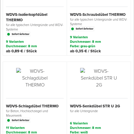
Grundierungen
Werkstatt & Baustelle
Holz- & Innenausbau
Ü
Z
S
P
D
M
Sockelbefestigungen
Putzprofile & Anputzleisten
Flüssigabdichtungen
Tapezieren
Transporthilfen
Kopfschutz
WDVS-Isolierkopfdübel
WDVS-Schraubdübel THERMO
THERMO
für alle typischen Untergründe und WDV-
Systeme
für alle typischen Untergründe und WDV-
Verdünner
Werkzeug & Zubehör
Lagerräumung: bis zu 70 %
S
S
S
T
Holzboden-Finish
Tapeten & Wandvliese
Spengler- & Klempnerbedarf
Spachteln & Verputzen
Werkzeugaufbewahrung
Schutzanzüge
Sofort lieferbar
Systeme
Sofort lieferbar
9 Varianten
9 Varianten
Durchmesser: 8 mm
Wand, Fassade & Keller
Steildach & Flachdach
S
M
Bodenprofile und Leisten
Wärmedämmverbundsysteme (WDVS)
Bohren & Schrauben
Eimer & Behälter
Schutzbrillen
Durchmesser: 8 mm
Farbe: grau-grün
ab 0,89 € / Stück
ab 0,35 € / Stück
Arbeitsschutz & Bekleidung
Wand, Fassade & Keller
S
Fußbodentemperierung
Markieren & Messen
Hilfsstoffe
Warnwesten
Werkstatt & Baustelle
T
Sägen & Hobeln
Überziehschuhe
Werkzeug & Zubehör
T
Schleifen
Bekleidung
Z
Schneiden & Trennen
WDVS-Schlagdübel THERMO
WDVS-Senkdübel STR U 2G
für Beton, Hochlochziegel und
für alle Untergründe
Mauerwerk
Z
Verfugen & Schäumen
Sofort lieferbar
6 Varianten
11 Varianten
Durchmesser: 8 mm
D
Durchmesser: 8 mm
Farbe: weiß
Montage & Montagehilfsmittel