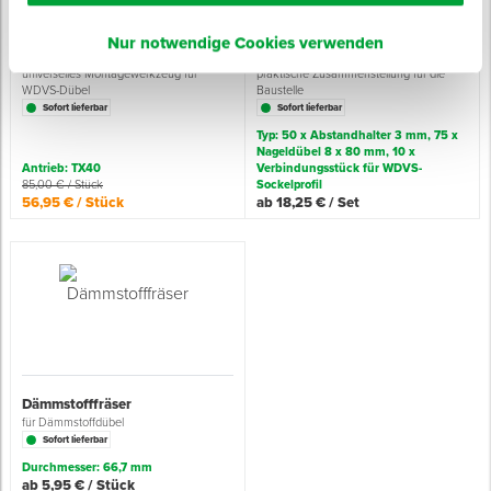
Nur notwendige Cookies verwenden
WDVS-Montage Tool
Montage-Set für Sockelprofile
universelles Montagewerkzeug für
praktische Zusammenstellung für die
WDVS-Dübel
Baustelle
Sofort lieferbar
Sofort lieferbar
Typ: 50 x Abstandhalter 3 mm, 75 x
Nageldübel 8 x 80 mm, 10 x
Antrieb: TX40
Verbindungsstück für WDVS-
85,00 € / Stück
Sockelprofil
56,95 € / Stück
ab 18,25 € / Set
Dämmstofffräser
für Dämmstoffdübel
Sofort lieferbar
Durchmesser: 66,7 mm
ab 5,95 € / Stück