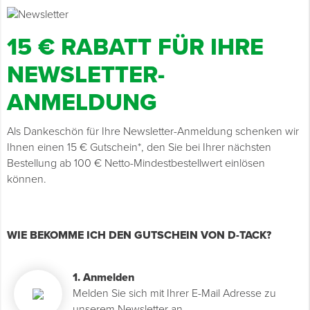
Grundierungen
Werkstatt & Baustelle
Fußbodentechnik
Ü
Z
S
P
D
M
Sockelbefestigungen
Putzprofile & Anputzleisten
Flüssigabdichtungen
Tapezieren
Transporthilfen
Kopfschutz
15 € RABATT FÜR IHRE
Verdünner
Werkzeug & Zubehör
Holz- & Innenausbau
S
S
S
T
Holzboden-Finish
Tapeten & Wandvliese
Spengler- & Klempnerbedarf
Spachteln & Verputzen
Werkzeugaufbewahrung
Schutzanzüge
NEWSLETTER-
ANMELDUNG
Wand, Fassade & Keller
Lagerräumung: bis zu 70 %
S
M
Bodenprofile und Leisten
Wärmedämmverbundsysteme (WDVS)
Bohren & Schrauben
Eimer & Behälter
Schutzbrillen
Als Dankeschön für Ihre Newsletter-Anmeldung schenken wir
Arbeitsschutz & Bekleidung
Steildach & Flachdach
S
Fußbodentemperierung
Markieren & Messen
Hilfsstoffe
Warnwesten
Ihnen einen 15 € Gutschein*, den Sie bei Ihrer nächsten
Bestellung ab 100 € Netto-Mindestbestellwert einlösen
Wand, Fassade & Keller
T
Sägen & Hobeln
Überziehschuhe
können.
Werkstatt & Baustelle
T
Schleifen
Bekleidung
WIE BEKOMME ICH DEN GUTSCHEIN VON D-TACK?
Werkzeug & Zubehör
Z
Schneiden & Trennen
Z
Verfugen & Schäumen
1. Anmelden
Melden Sie sich mit Ihrer E-Mail Adresse zu
D
unserem Newsletter an.
Montage & Montagehilfsmittel