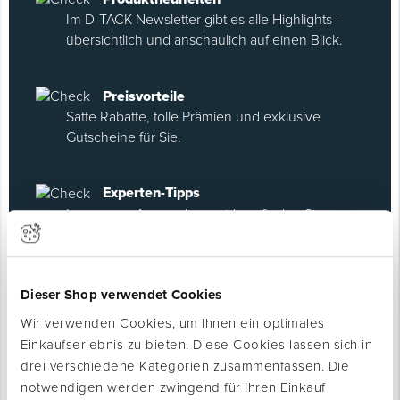
Im D-TACK Newsletter gibt es alle Highlights -
übersichtlich und anschaulich auf einen Blick.
Preisvorteile
Satte Rabatte, tolle Prämien und exklusive
Gutscheine für Sie.
Experten-Tipps
In unseren Anwendungsvideos finden Sie
praktische Tipps & Hilfe für den Arbeitsalltag.
Events & Messen
Dieser Shop verwendet Cookies
Exklusive Einladungen zu Fachmessen.
Wir verwenden Cookies, um Ihnen ein optimales
Einkaufserlebnis zu bieten. Diese Cookies lassen sich in
drei verschiedene Kategorien zusammenfassen. Die
notwendigen werden zwingend für Ihren Einkauf