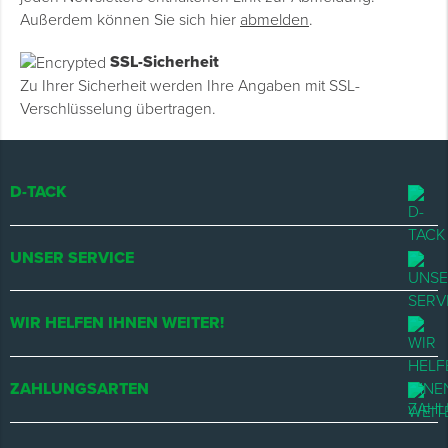
Außerdem können Sie sich hier
abmelden
.
SSL-Sicherheit
Zu Ihrer Sicherheit werden Ihre Angaben mit SSL-
Verschlüsselung übertragen.
D-TACK
UNSER SERVICE
WIR HELFEN IHNEN WEITER!
ZAHLUNGSARTEN