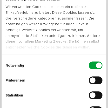
3 Varianten
Passend für: Stauchkopfnägel und -
Durchmesser Kopf: 1,25 mm
stifte, Pins und Brads von 15 - 30 mm
Wir verwenden Cookies, um Ihnen ein optimales
Durchmesser: 1 mm
und Drahtmaß von 1,00 x 1,25 mm
Spenglerwerkzeug
Einkaufserlebnis zu bieten. Diese Cookies lassen sich in
ab 9,35 € / Box
225,00 € / Stück
drei verschiedene Kategorien zusammenfassen. Die
Eimer & Behälter
notwendigen werden zwingend für Ihren Einkauf
benötigt. Weitere Cookies verwenden wir, um
anonymisierte Statistiken anfertigen zu können. Andere
dienen vor allem Marketing Zwecke. Sie können selbst
entscheiden welche Cookies Sie zulassen wollen.
Druckluft-Stauchkopfnagler
Einwilligungsauswahl
BRAD
Notwendig
für die Montage von Sockelleisten
Sofort lieferbar
Ausführung: Druckluft-
Präferenzen
Stauchkopfnagler inkl. Koffer
139,00 € / Stück
Statistiken