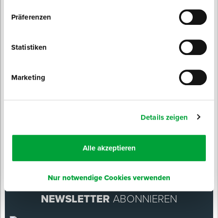
Präferenzen
Ersatznägel für Nagelschuhe
Statistiken
COMFORT
für Nagelschuhe COMFORT
Sofort lieferbar
Marketing
Länge: 21 mm
Inhalt: 32 St. / Pack
39,95 € / Pack
Details zeigen
Alle akzeptieren
Nur notwendige Cookies verwenden
NEWSLETTER
ABONNIEREN