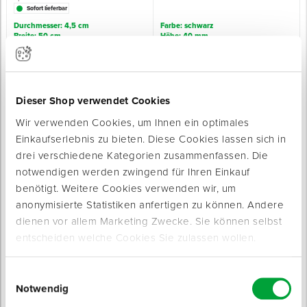
Sofort lieferbar
Durchmesser: 4,5 cm
Farbe: schwarz
Spenglerwerkzeug
Breite: 50 cm
Höhe: 40 mm
ab 27,95 € / Stück
ab 13,49 € / Paar
Eimer & Behälter
Dieser Shop verwendet Cookies
Wir verwenden Cookies, um Ihnen ein optimales
Einkaufserlebnis zu bieten. Diese Cookies lassen sich in
drei verschiedene Kategorien zusammenfassen. Die
notwendigen werden zwingend für Ihren Einkauf
Nagelschuhe PROFI
Nagelschuhe COMFORT
mit stabiler Formkante für den perfekten
zum schnellen An- und Ausziehen
benötigt. Weitere Cookies verwenden wir, um
Halt
Sofort lieferbar
anonymisierte Statistiken anfertigen zu können. Andere
Sofort lieferbar
2 Varianten
dienen vor allem Marketing Zwecke. Sie können selbst
Farbe: rot
Farbe: schwarz
Höhe: 30 mm
Höhe: 21 mm
entscheiden welche Cookies Sie zulassen wollen.
ab 55,75 € / Paar
ab 89,00 € / Paar
Einwilligungsauswahl
Notwendig