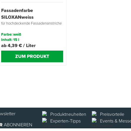
Fassadenfarbe
SILOXANweiss
für hochdeckende Fassadenanstriche
Farbe: weiß
Inhalt: 15 l
ab 4,39 € / Liter
ZUM PRODUKT
Produktneuheiten
Preisvorteile
Experten-Tipps
Events & Mess
R
ABONNIEREN