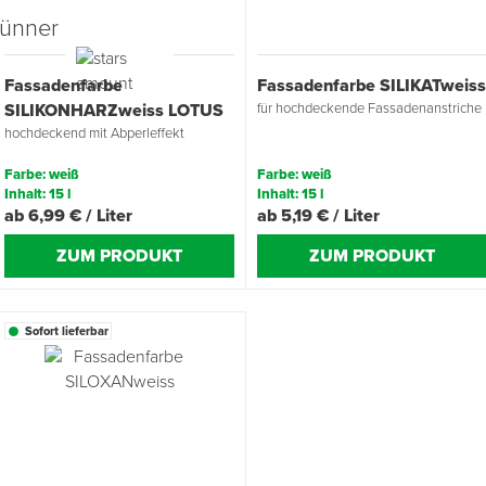
Übergangsprofile
Ziegelbefestigung & Windsogsicherung
Substrate, Sprossen & Dünger
PU-Pistolen
Dach-Spezialwerkzeug
Mutter- & Flächenspachteln
Fassadenfarbe
Fassadenfarbe SILIKATweis
Sockelleisten
Schneesicherung & Dachbegehung
Scheren
Traufeln & Rakeln
SILIKONHARZweiss LOTUS
für hochdeckende Fassadenanstriche
hochdeckend mit Abperleffekt
Spachteln
Messwerkzeuge
Farbe: weiß
Farbe: weiß
Inhalt: 15 l
Inhalt: 15 l
Sägen
ab 6,99 € / Liter
ab 5,19 € / Liter
ZUM PRODUKT
ZUM PRODUKT
Tacker
Traufeln & Kellen
Sofort lieferbar
Zangen
Zwingen & Klemmen
Drucksprühpumpen