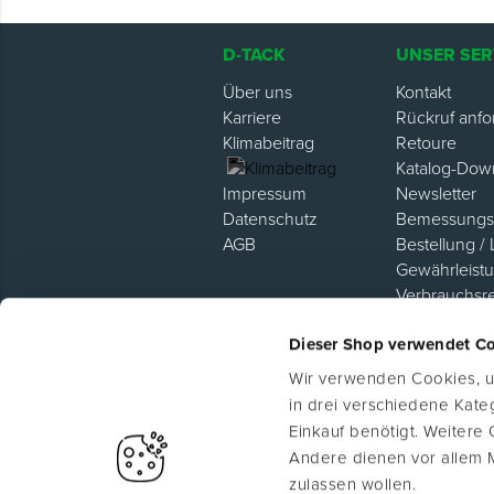
D-TACK
UNSER SER
Über uns
Kontakt
Karriere
Rückruf anfo
Klimabeitrag
Retoure
Katalog-Dow
Newsletter
Impressum
Bemessungsh
Datenschutz
Bestellung / 
AGB
Gewährleist
Verbrauchsr
Hilfe / FAQ
Dieser Shop verwendet C
Lieferanten P
Wir verwenden Cookies, um
in drei verschiedene Kat
Einkauf benötigt. Weitere
Andere dienen vor allem 
Heiße Tage, kühle Prämie
zulassen wollen.