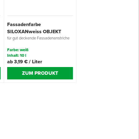
s
Fassadenfarbe
SILOXANweiss OBJEKT
für gut deckende Fassadenanstriche
Farbe: weiß
Inhalt: 10 l
ab 3,19 € / Liter
ZUM PRODUKT