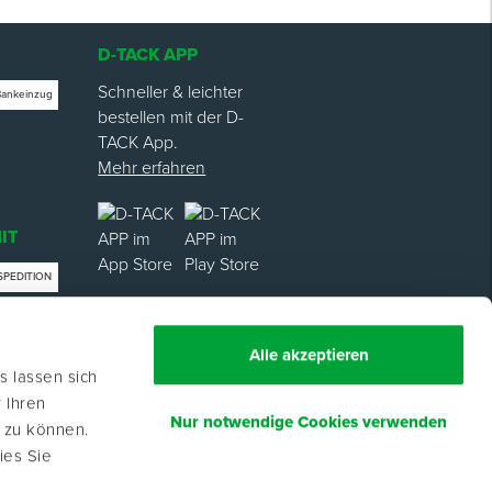
D-TACK APP
Schneller & leichter
Bankeinzug
bestellen mit der D-
TACK App.
Mehr erfahren
IT
SPEDITION
trag
Alle akzeptieren
s lassen sich
 Ihren
Nur notwendige Cookies verwenden
n zu können.
ies Sie