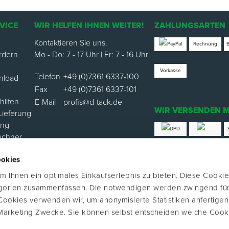
VICE
WIR HELFEN IHNEN WEITER!
ZAHLUNGSARTEN
Kontaktieren Sie uns.
Rechnung
rdern
Mo - Do: 7 - 17 Uhr | Fr: 7 - 16 Uhr
Vorkasse
Telefon
+49 (0)7361 6337-100
nload
Fax
+49 (0)7361 6337-101
ilfen
E-Mail
profis@d-tack.de
WIR VERSENDEN M
Lieferung
ung
echner
*Versand mit Klimabei
ookies
ortal
 Ihnen ein optimales Einkaufserlebnis zu bieten. Diese Cookie
FOLGE UNS
egorien zusammenfassen. Die notwendigen werden zwingend für
 Cookies verwenden wir, um anonymisierte Statistiken anfertige
Marketing Zwecke. Sie können selbst entscheiden welche Cook