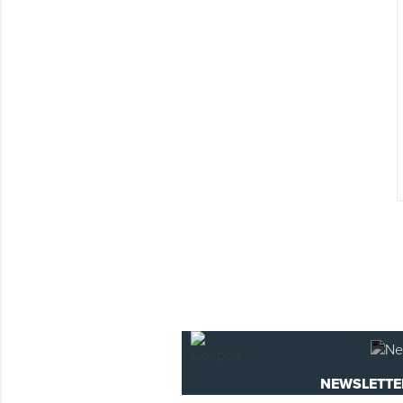
Montage & Montagehilfsmittel
Spenglerwerkzeug
Eimer & Behälter
NEWSLETTE