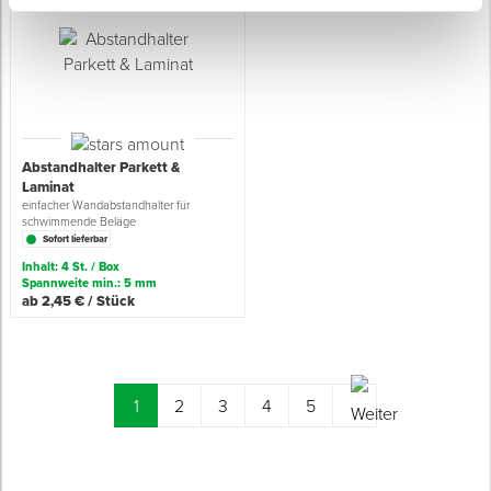
Abstandhalter Parkett &
Laminat
einfacher Wandabstandhalter für
schwimmende Beläge
Sofort lieferbar
Inhalt: 4 St. / Box
Spannweite min.: 5 mm
ab 2,45 € / Stück
(current)
1
2
3
4
5