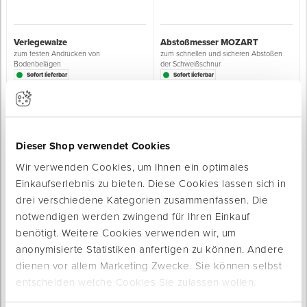
Verlegewalze
Abstoßmesser MOZART
zum festen Andrücken von
zum schnellen und sicheren Abstoßen
Bodenbelägen
der Schweißschnur
Sofort lieferbar
Sofort lieferbar
Material Griff: Kunststoff
Ausführung: in Hardbox inkl. Klinge,
Gabel 0,5 mm "PVC" + 0,7 mm
2 Varianten
"LINO"
ab 325,00 € / Stück
42,95 € / Stück
Dieser Shop verwendet Cookies
Wir verwenden Cookies, um Ihnen ein optimales
Einkaufserlebnis zu bieten. Diese Cookies lassen sich in
drei verschiedene Kategorien zusammenfassen. Die
notwendigen werden zwingend für Ihren Einkauf
benötigt. Weitere Cookies verwenden wir, um
anonymisierte Statistiken anfertigen zu können. Andere
Zahneinsatz
Werkzeug-Set
dienen vor allem Marketing Zwecke. Sie können selbst
je nach Anforderung austauschbar
AUSGLEICHSMASSE
entscheiden welche Cookies Sie zulassen wollen.
Nachhilfe für selbstverlaufende
Spachtelmasse
Sofort lieferbar