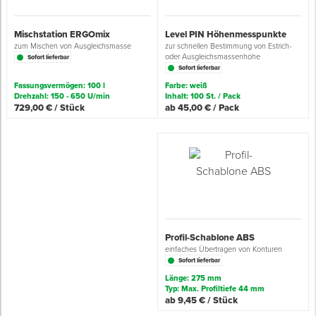
Grundierungen
Werkstatt & Baustelle
Fußbodentechnik
Ü
Z
S
P
D
M
Sockelbefestigungen
Putzprofile & Anputzleisten
Flüssigabdichtungen
Tapezieren
Transporthilfen
Kopfschutz
Mischstation ERGOmix
Level PIN Höhenmesspunkte
zum Mischen von Ausgleichsmasse
zur schnellen Bestimmung von Estrich-
oder Ausgleichsmassenhöhe
Sofort lieferbar
Verdünner
Werkzeug & Zubehör
Holz- & Innenausbau
S
S
S
T
Holzboden-Finish
Tapeten & Wandvliese
Spengler- & Klempnerbedarf
Spachteln & Verputzen
Werkzeugaufbewahrung
Schutzanzüge
Sofort lieferbar
Fassungsvermögen: 100 l
Farbe: weiß
Drehzahl: 150 - 650 U/min
Inhalt: 100 St. / Pack
Wand, Fassade & Keller
Lagerräumung: bis zu 70 %
S
M
Bodenprofile und Leisten
Wärmedämmverbundsysteme (WDVS)
Bohren & Schrauben
Eimer & Behälter
Schutzbrillen
729,00 € / Stück
ab 45,00 € / Pack
Arbeitsschutz & Bekleidung
Steildach & Flachdach
S
Fußbodentemperierung
Markieren & Messen
Hilfsstoffe
Warnwesten
Wand, Fassade & Keller
T
Sägen & Hobeln
Überziehschuhe
Werkstatt & Baustelle
T
Schleifen
Bekleidung
Profil-Schablone ABS
Werkzeug & Zubehör
Z
Schneiden & Trennen
einfaches Übertragen von Konturen
Sofort lieferbar
Z
Verfugen & Schäumen
Länge: 275 mm
Typ: Max. Profiltiefe 44 mm
ab 9,45 € / Stück
D
Montage & Montagehilfsmittel