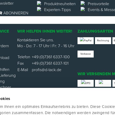
Produktneuheiten
Preisvorteile
Experten-Tipps
Events & Mess
R
ABONNIEREN
VICE
WIR HELFEN IHNEN WEITER!
ZAHLUNGSARTEN
Kontaktieren Sie uns.
Rechnung
rdern
Mo - Do: 7 - 17 Uhr | Fr: 7 - 16 Uhr
Vorkasse
Telefon
+49 (0)7361 6337-100
nload
Fax
+49 (0)7361 6337-101
ilfen
E-Mail
profis@d-tack.de
WIR VERSENDEN M
Lieferung
ung
echner
*Versand mit Klimabei
ookies
ortal
 Ihnen ein optimales Einkaufserlebnis zu bieten. Diese Cookie
FOLGE UNS
egorien zusammenfassen. Die notwendigen werden zwingend für