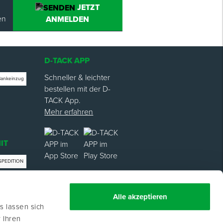
JETZT
en
ANMELDEN
D-TACK APP
Schneller & leichter
Bankeinzug
bestellen mit der D-
TACK App.
Mehr erfahren
IT
SPEDITION
trag
Alle akzeptieren
s lassen sich
 Ihren