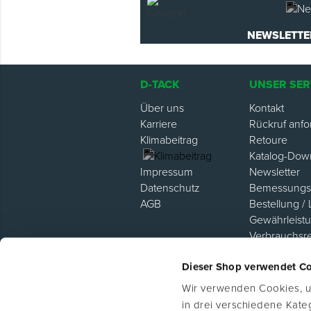
NEWSLETTE
D-TACK
UNSER SER
Über uns
Kontakt
Karriere
Rückruf anfo
Klimabeitrag
Retoure
Katalog-Dow
Newsletter
Impressum
Bemessungsh
Datenschutz
Bestellung / 
AGB
Gewährleist
Verbrauchsr
Hilfe / FAQ
Dieser Shop verwendet C
Lieferanten P
Wir verwenden Cookies, um
in drei verschiedene Kat