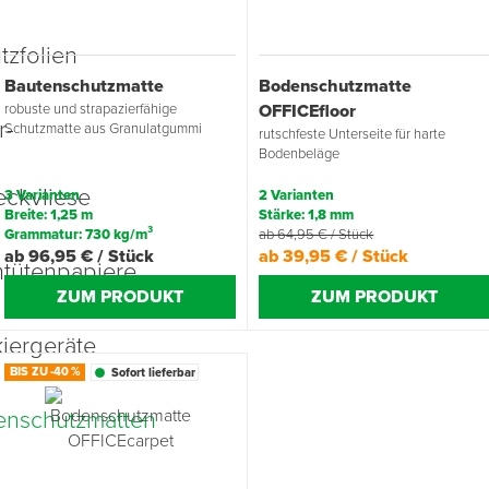
Übergangsprofile
Ziegelbefestigung & Windsogsicherung
Substrate, Sprossen & Dünger
PU-Pistolen
Dach-Spezialwerkzeug
Mutter- & Flächenspachteln
Bautenschutzmatte
Bodenschutzmatte
Sockelleisten
Schneesicherung & Dachbegehung
Scheren
Traufeln & Rakeln
robuste und strapazierfähige
OFFICEfloor
Schutzmatte aus Granulatgummi
rutschfeste Unterseite für harte
Bodenbeläge
Spachteln
Messwerkzeuge
3 Varianten
2 Varianten
Sägen
Breite: 1,25 m
Stärke: 1,8 mm
Grammatur: 730 kg/m³
ab 64,95 € / Stück
ab 96,95 € / Stück
ab 39,95 € / Stück
Tacker
ZUM PRODUKT
ZUM PRODUKT
Traufeln & Kellen
BIS ZU
-40
%
Zangen
Sofort lieferbar
Zwingen & Klemmen
Drucksprühpumpen