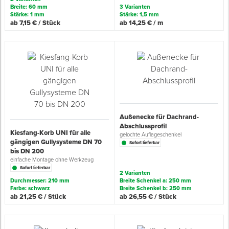
Breite: 60 mm
3 Varianten
Stärke: 1 mm
Stärke: 1,5 mm
ab 7,15 € / Stück
ab 14,25 € / m
Spenglerwerkzeug
Eimer & Behälter
Außenecke für Dachrand-
Abschlussprofil
Kiesfang-Korb UNI für alle
gelochte Auflageschenkel
gängigen Gullysysteme DN 70
Sofort lieferbar
bis DN 200
einfache Montage ohne Werkzeug
Sofort lieferbar
2 Varianten
Durchmesser: 210 mm
Breite Schenkel a: 250 mm
Farbe: schwarz
Breite Schenkel b: 250 mm
ab 21,25 € / Stück
ab 26,55 € / Stück