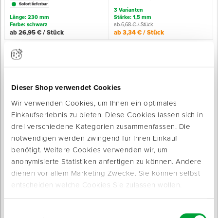
Sofort lieferbar
3 Varianten
Länge: 230 mm
Stärke: 1,5 mm
Farbe: schwarz
ab 6,68 € / Stück
ab 26,95 € / Stück
ab 3,34 € / Stück
Dieser Shop verwendet Cookies
Wir verwenden Cookies, um Ihnen ein optimales
Einkaufserlebnis zu bieten. Diese Cookies lassen sich in
Endstück für Dachrand-
Kiesfangleiste ALU -
drei verschiedene Kategorien zusammenfassen. Die
Abschlussprofil
Eckverbinder
notwendigen werden zwingend für Ihren Einkauf
aluminium-blank und anthrazit-grau matt
Materialstärke: 1,5 mm
Sofort lieferbar
Sofort lieferbar
benötigt. Weitere Cookies verwenden wir, um
3 Varianten
anonymisierte Statistiken anfertigen zu können. Andere
Stärke: 1,5 mm
dienen vor allem Marketing Zwecke. Sie können selbst
4 Varianten
ab 3,11 € / Stück
ab 20,65 € / Stück
ab 1,56 € / Stück
entscheiden welche Cookies Sie zulassen wollen.
Einwilligungsauswahl