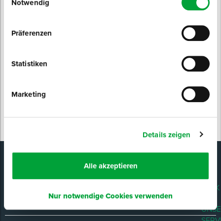
Notwendig
NEWSLETTER
ABONNIEREN
Spenglerwerkzeug
Präferenzen
Produktneuheiten
Preisvorteile
Eimer & Behälter
Experten-Tipps
Statistiken
Events & Messen
Marketing
JETZT ANMELDEN
Details zeigen
Alle akzeptieren
D-TACK
Nur notwendige Cookies verwenden
UNSER SERVICE