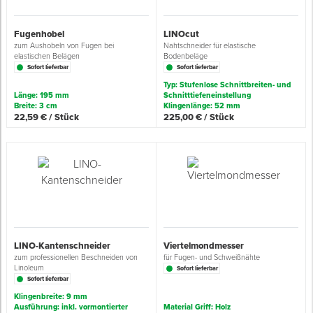
Grundierungen
Werkstatt & Baustelle
Fußbodentechnik
Ü
Z
S
P
D
M
Sockelbefestigungen
Putzprofile & Anputzleisten
Flüssigabdichtungen
Tapezieren
Transporthilfen
Kopfschutz
Fugenhobel
LINOcut
zum Aushobeln von Fugen bei
Nahtschneider für elastische
elastischen Belägen
Bodenbeläge
Verdünner
Werkzeug & Zubehör
Holz- & Innenausbau
S
S
S
T
Holzboden-Finish
Tapeten & Wandvliese
Spengler- & Klempnerbedarf
Spachteln & Verputzen
Werkzeugaufbewahrung
Schutzanzüge
Sofort lieferbar
Sofort lieferbar
Typ: Stufenlose Schnittbreiten- und
Länge: 195 mm
Schnitttiefeneinstellung
Wand, Fassade & Keller
Lagerräumung: bis zu 70 %
S
M
Bodenprofile und Leisten
Wärmedämmverbundsysteme (WDVS)
Bohren & Schrauben
Eimer & Behälter
Schutzbrillen
Breite: 3 cm
Klingenlänge: 52 mm
22,59 € / Stück
225,00 € / Stück
Arbeitsschutz & Bekleidung
Steildach & Flachdach
S
Fußbodentemperierung
Markieren & Messen
Hilfsstoffe
Warnwesten
Wand, Fassade & Keller
T
Sägen & Hobeln
Überziehschuhe
Werkstatt & Baustelle
T
Schleifen
Bekleidung
Werkzeug & Zubehör
Z
Schneiden & Trennen
LINO-Kantenschneider
Viertelmondmesser
zum professionellen Beschneiden von
für Fugen- und Schweißnähte
Linoleum
Sofort lieferbar
Z
Verfugen & Schäumen
Sofort lieferbar
Klingenbreite: 9 mm
Ausführung: inkl. vormontierter
Material Griff: Holz
D
Montage & Montagehilfsmittel