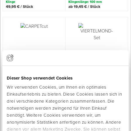
Klinge
Klingenlänge: 100 mm
49,95 € / Stück
ab 19,45 € / Stück
Spenglerwerkzeug
Eimer & Behälter
CARPETcut
VIERTELMOND-Set
zum Schneiden von Streifen für
für Fugen- und Schweißnähte
Sockelleisten
Sofort lieferbar
Sofort lieferbar
Dieser Shop verwendet Cookies
Typ: Stufenlos verstellbar für Streifen
von 45-100 mm
Ausführung: Set aus Messer, Tasche
Wir verwenden Cookies, um Ihnen ein optimales
Material Griff: Kunststoff
und Schlitten
Einkaufserlebnis zu bieten. Diese Cookies lassen sich in
74,95 € / Stück
ab 26,75 € / Stück
drei verschiedene Kategorien zusammenfassen. Die
notwendigen werden zwingend für Ihren Einkauf
benötigt. Weitere Cookies verwenden wir, um
anonymisierte Statistiken anfertigen zu können. Andere
dienen vor allem Marketing Zwecke. Sie können selbst