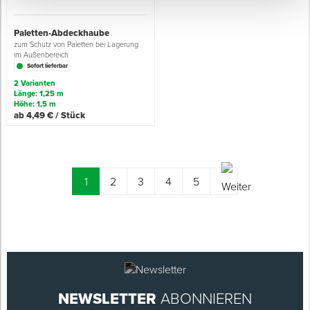
Paletten-Abdeckhaube
zum Schutz von Paletten bei Lagerung
im Außenbereich
Sofort lieferbar
2 Varianten
Länge: 1,25 m
Höhe: 1,5 m
ab 4,49 € / Stück
(current)
1
2
3
4
5
NEWSLETTER
ABONNIEREN