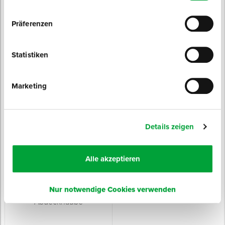
ab 15,99 € / Rolle
ab 24,99 € / Rolle
Präferenzen
NEU
Statistiken
Marketing
Baufolie PROFI
Oberflächenschutzfolie Blau
verschiedene Abmessungen, gefaltet im
Schutz während Verarbeitung und
Päckchen
Transport
Sofort lieferbar
Sofort lieferbar
Details zeigen
7 Varianten
4 Varianten
Farbe: transparent
Länge: 100 m
Breite: 4 m
Farbe: blau
ab 0,79 € / Stück
ab 1,55 € / Rolle
Alle akzeptieren
Nur notwendige Cookies verwenden