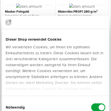
Masker Feingold
Malervlies PROFI 280 g/m²
Folienstärke 10 μm mit 18 mm
Premium-Qualität für stärkste
Spezialpapierband
Beanspruchungen
Sofort lieferbar
Sofort lieferbar
6 Varianten
Breite Träger: 18 mm
3 Varianten
Stärke Folie: 10 μm
Grammatur: 280 g/m²
Dieser Shop verwendet Cookies
ab 3,19 € / Rolle
ab 17,99 € / Rolle
Wir verwenden Cookies, um Ihnen ein optimales
Einkaufserlebnis zu bieten. Diese Cookies lassen sich in
drei verschiedene Kategorien zusammenfassen. Die
notwendigen werden zwingend für Ihren Einkauf
benötigt. Weitere Cookies verwenden wir, um
anonymisierte Statistiken anfertigen zu können. Andere
dienen vor allem Marketing Zwecke. Sie können selbst
Malervlies CLASSIC 230 g/m²
Milchtütenpapier BASIC 180
entscheiden welche Cookies Sie zulassen wollen.
zum Schutz von Untergründen und
g/m²
Oberflächen
für gewöhnliche Beanspruchungen
Sofort lieferbar
Sofort lieferbar
Einwilligungsauswahl
3 Varianten
Grammatur: ca. 180 g/m²
Notwendig
Grammatur: 230 g/m²
Breite: 1 - 1,25 m