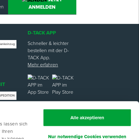
en
ANMELDEN
D-TACK APP
Schneller & leichter
Bankeinzug
bestellen mit der D-
TACK App.
Mehr erfahren
IT
SPEDITION
trag
Alle akzeptieren
s lassen sich
 Ihren
Nur notwendige Cookies verwenden
n zu können.