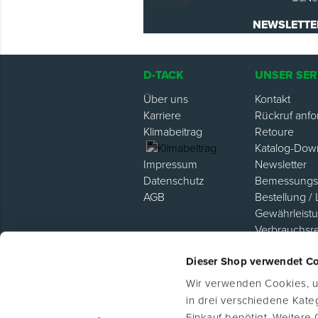
Montage & Montagehilfsmittel
NEWSLETTE
Spenglerwerkzeug
D-TACK
UNSER SER
Eimer & Behälter
Über uns
Kontakt
Karriere
Rückruf anfo
Klimabeitrag
Retoure
Katalog-Dow
Newsletter
Impressum
Bemessungsh
Datenschutz
Bestellung / 
AGB
Gewährleist
Verbrauchsr
Hilfe / FAQ
Dieser Shop verwendet C
Lieferanten P
Wir verwenden Cookies, um
in drei verschiedene Kat
Einkauf benötigt. Weitere