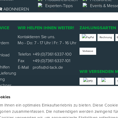
Experten-Tipps
Events & Mess
R
ABONNIEREN
VICE
WIR HELFEN IHNEN WEITER!
ZAHLUNGSARTEN
Kontaktieren Sie uns.
Rechnung
rdern
Mo - Do: 7 - 17 Uhr | Fr: 7 - 16 Uhr
Vorkasse
Telefon
+49 (0)7361 6337-100
nload
Fax
+49 (0)7361 6337-101
ilfen
E-Mail
profis@d-tack.de
WIR VERSENDEN M
Lieferung
ung
echner
*Versand mit Klimabei
ookies
ortal
 Ihnen ein optimales Einkaufserlebnis zu bieten. Diese Cookie
FOLGE UNS
egorien zusammenfassen. Die notwendigen werden zwingend für
 Cookies verwenden wir, um anonymisierte Statistiken anfertige