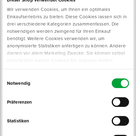
3 Varianten
Länge: 80 cm
Breite: 45 mm
Breite: 50 mm
Wir verwenden Cookies, um Ihnen ein optimales
Tragfähigkeit WLL: 2.000 kg
ab 1,29 € / Stück
Spenglerwerkzeug
ab 4,15 € / Stück
ab 0,99 € / Stück
Einkaufserlebnis zu bieten. Diese Cookies lassen sich in
drei verschiedene Kategorien zusammenfassen. Die
Eimer & Behälter
notwendigen werden zwingend für Ihren Einkauf
benötigt. Weitere Cookies verwenden wir, um
anonymisierte Statistiken anfertigen zu können. Andere
dienen vor allem Marketing Zwecke. Sie können selbst
entscheiden welche Cookies Sie zulassen wollen.
Hebeband 2 to.
ideal für verschiedene Hebe- und
Einwilligungsauswahl
Transportaufgaben
Notwendig
Sofort lieferbar
3 Varianten
Breite: 60 mm
Präferenzen
Tragfähigkeit WLL: 2.000 kg
ab 11,75 € / Stück
Statistiken