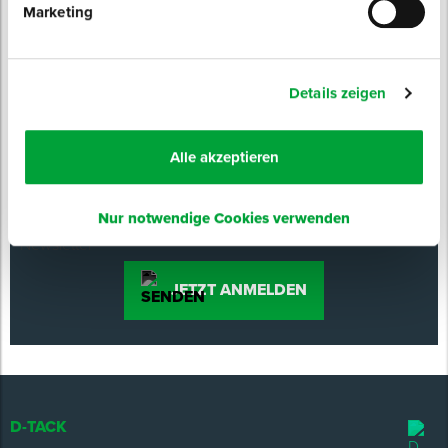
Marketing
Details zeigen
NEWSLETTER
ABONNIEREN
Alle akzeptieren
Produktneuheiten
Preisvorteile
Experten-Tipps
Nur notwendige Cookies verwenden
Events & Messen
JETZT ANMELDEN
D-TACK