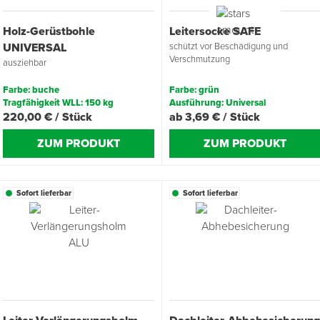
Holz-Gerüstbohle
Leitersocke SAFE
Übergangsprofile
Ziegelbefestigung & Windsogsicherung
Substrate, Sprossen & Dünger
PU-Pistolen
Dach-Spezialwerkzeug
Mutter- & Flächenspachteln
UNIVERSAL
schützt vor Beschädigung und
Verschmutzung
ausziehbar
Sockelleisten
Schneesicherung & Dachbegehung
Scheren
Traufeln & Rakeln
Farbe: buche
Farbe: grün
Spachteln
Messwerkzeuge
Tragfähigkeit WLL: 150 kg
Ausführung: Universal
220,00 € / Stück
ab 3,69 € / Stück
Sägen
ZUM PRODUKT
ZUM PRODUKT
Tacker
Sofort lieferbar
Sofort lieferbar
Traufeln & Kellen
Zangen
Zwingen & Klemmen
Drucksprühpumpen