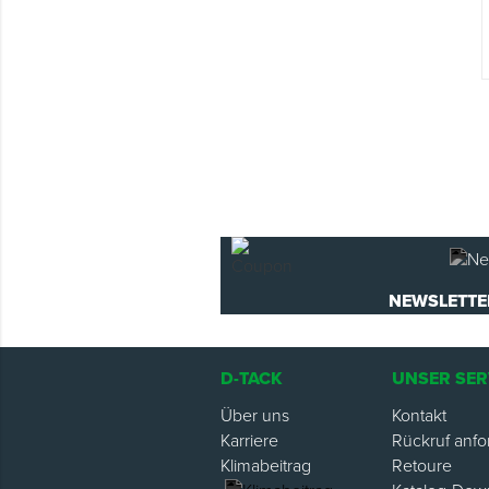
NEWSLETTE
D-TACK
UNSER SER
Über uns
Kontakt
Karriere
Rückruf anfo
Klimabeitrag
Retoure