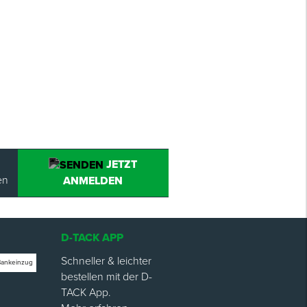
JETZT
en
ANMELDEN
D-TACK APP
Schneller & leichter
Bankeinzug
bestellen mit der D-
TACK App.