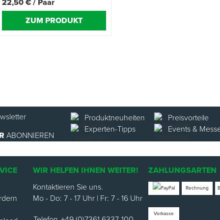
22,50 € / Paar
ZUM PRODUKT
Produktneuheiten
Preisvorteile
Experten-Tipps
Events & Mess
R
ABONNIEREN
VICE
WIR HELFEN IHNEN WEITER!
ZAHLUNGSARTEN
Kontaktieren Sie uns.
Rechnung
rdern
Mo - Do: 7 - 17 Uhr | Fr: 7 - 16 Uhr
Vorkasse
Telefon
+49 (0)7361 6337-100