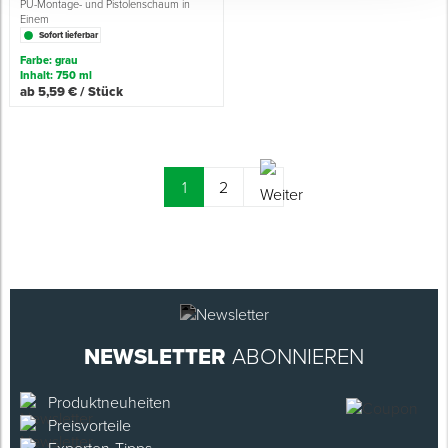
PU-Montage- und Pistolenschaum in
Einem
Sofort lieferbar
Farbe: grau
Inhalt: 750 ml
ab 5,59 € / Stück
(current)
1
2
NEWSLETTER
ABONNIEREN
Produktneuheiten
Preisvorteile