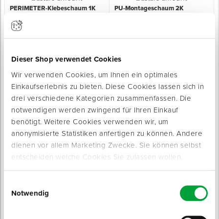
PERIMETER-Klebeschaum 1K
PU-Montageschaum 2K
PU-Pistolenschaum für Perimeterplatten
EXPRESS
Sofort lieferbar
für eine rationale Türzargen-Montage
Sofort lieferbar
Farbe: grün
Farbe: grau
Inhalt: 750 ml
Inhalt: 400 ml
Dieser Shop verwendet Cookies
ab 6,49 € / Stück
ab 5,69 € / Stück
Wir verwenden Cookies, um Ihnen ein optimales
Einkaufserlebnis zu bieten. Diese Cookies lassen sich in
drei verschiedene Kategorien zusammenfassen. Die
notwendigen werden zwingend für Ihren Einkauf
benötigt. Weitere Cookies verwenden wir, um
anonymisierte Statistiken anfertigen zu können. Andere
dienen vor allem Marketing Zwecke. Sie können selbst
PU-Reiniger UNI
PU-Schaum PROFISET
entscheiden welche Cookies Sie zulassen wollen.
entfernt frische PU-Schaumreste und
komplettes PU-Schaum-Set mit knapp
Fettflecken
378 Liter Schaumausbeute
Sofort lieferbar
Sofort lieferbar
Einwilligungsauswahl
Farbe: transparent
Inhalt: 11 -teilig
Notwendig
Inhalt: 500 ml
75,60 € / Set
ab 3,49 € / Stück
65,00 € / Set