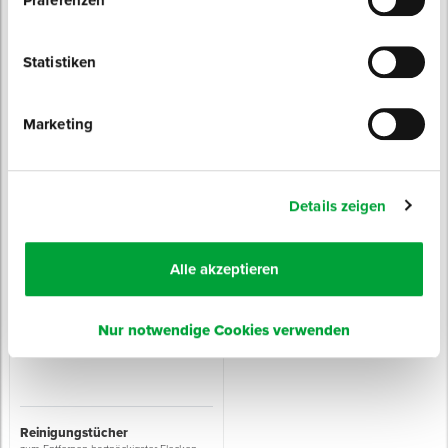
Präferenzen
Statistiken
Marketing
Schimmel-Entferner -chlorfrei-
Industriebesen ARENGA
zur Beseitigung von Schimmel
für feinen und groben Schmutz auf allen
Flächen
Sofort lieferbar
Details zeigen
Sofort lieferbar
Inhalt: 500 ml
6 Varianten
ab 5,75 € / Stück
ab 6,45 € / Stück
Alle akzeptieren
Nur notwendige Cookies verwenden
Reinigungstücher