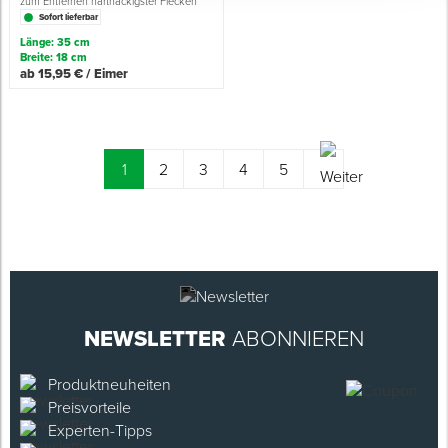
zum Entfernen hartnäckigster Flecken
Sofort lieferbar
Länge: 35 cm
Breite: 18 cm
ab 15,95 € / Eimer
(current)
1
2
3
4
5
NEWSLETTER
ABONNIEREN
Produktneuheiten
Preisvorteile
Experten-Tipps