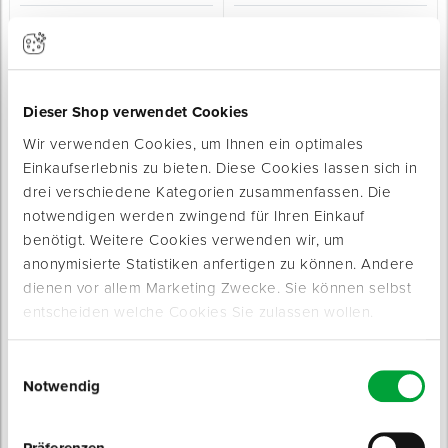
Boden-Abzieher ROBUST
Mikrofasertuch ALLSTAR
in robuster Profi-Ausführung
zum vielseitigen Einsatz auf der Baustelle
Sofort lieferbar
Sofort lieferbar
Länge: 400 mm
4 Varianten
Inhalt: 5 St. / Pack
Dieser Shop verwendet Cookies
ab 6,99 € / Stück
ab 7,45 € / Pack
Wir verwenden Cookies, um Ihnen ein optimales
Einkaufserlebnis zu bieten. Diese Cookies lassen sich in
drei verschiedene Kategorien zusammenfassen. Die
notwendigen werden zwingend für Ihren Einkauf
benötigt. Weitere Cookies verwenden wir, um
anonymisierte Statistiken anfertigen zu können. Andere
dienen vor allem Marketing Zwecke. Sie können selbst
Putzlappen
Stripper
entscheiden welche Cookies Sie zulassen wollen.
in hochwertiger Industrie-Qualität
zum Entfernen von Altbelägen
Sofort lieferbar
Sofort lieferbar
3 Varianten
Einwilligungsauswahl
Inhalt: 10 kg
Notwendig
Material: 100% Baumwolltrikot / 100%
Frottee
Spannung: 230 V
ab 18,95 € / Ballen
925,00 € / Stück