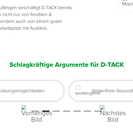
ttlingen beschäftigt D-TACK bereits
Übergangsprofile
Ziegelbefestigung & Windsogsicherung
Substrate, Sprossen & Dünger
PU-Pistolen
Dach-Spezialwerkzeug
Mutter- & Flächenspachteln
n nicht nur von flexiblen &
, sondern auch von einem guten
Sockelleisten
Schneesicherung & Dachbegehung
Scheren
Traufeln & Rakeln
eitsplatz mit Ausblick.
Spachteln
Messwerkzeuge
Sägen
Schlagkräftige Argumente für D-TACK
Tacker
Traufeln & Kellen
icklungsmöglichkeiten
Kostenfreie Gesun
Zangen
Zwingen & Klemmen
Drucksprühpumpen