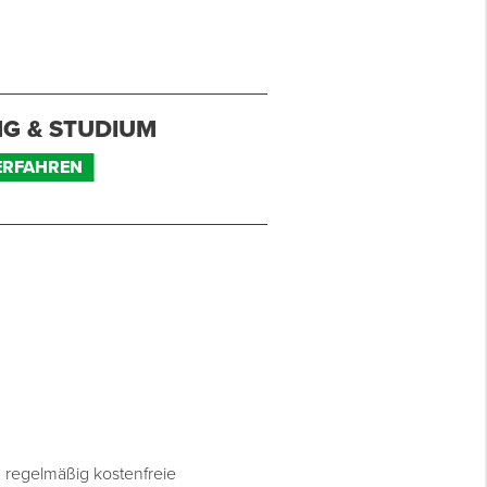
G & STUDIUM
ERFAHREN
WORK-LIFE-BALANCE
n regelmäßig kostenfreie
Durch flexible Arbeitszeite