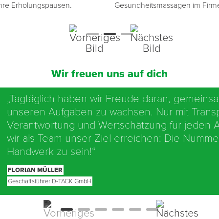
 ihre Erholungspausen.
Gesundheitsmassagen im Firm
Wir freuen uns auf dich
„Tagtäglich haben wir Freude daran, gemeins
unseren Aufgaben zu wachsen. Nur mit Trans
Verantwortung und Wertschätzung für jeden A
wir als Team unser Ziel erreichen: Die Numme
Handwerk zu sein!“
FLORIAN MÜLLER
Geschäftsführer D-TACK GmbH