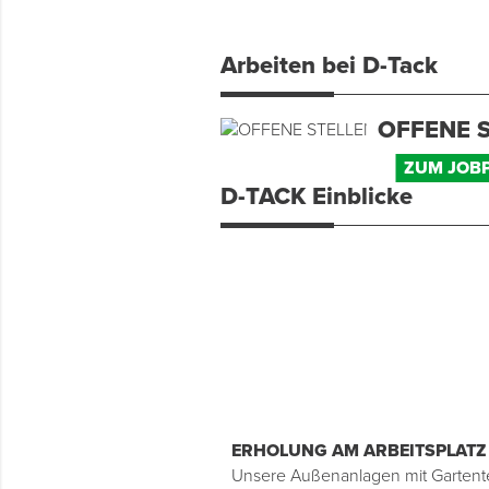
Montage & Montagehilfsmittel
Arbeiten bei D-Tack
Spenglerwerkzeug
Eimer & Behälter
OFFENE 
ZUM JOB
D-TACK Einblicke
ERHOLUNG AM ARBEITSPLATZ
r Auto, du kannst beides bei
Unsere Außenanlagen mit Gartent