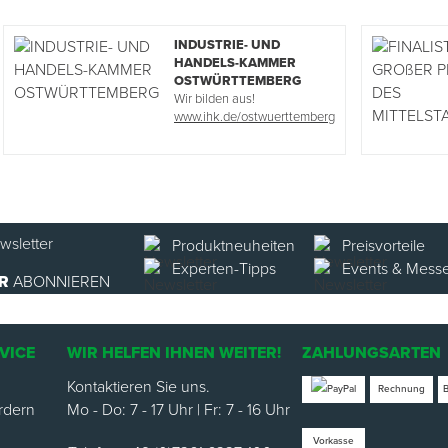
INDUSTRIE- UND
HANDELS-KAMMER
OSTWÜRTTEMBERG
Wir bilden aus!
www.ihk.de/ostwuerttemberg
Produktneuheiten
Preisvorteile
Experten-Tipps
Events & Mess
R
ABONNIEREN
VICE
WIR HELFEN IHNEN WEITER!
ZAHLUNGSARTEN
Kontaktieren Sie uns.
Rechnung
rdern
Mo - Do: 7 - 17 Uhr | Fr: 7 - 16 Uhr
Vorkasse