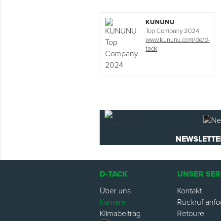
KUNUNU
Top Company 2024
www.kununu.com/de/d-
tack
NEWSLETTE
D-TACK
UNSER SER
Über uns
Kontakt
Karriere
Rückruf anfo
Klimabeitrag
Retoure