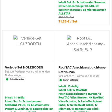
Inhalt Set: 8x Scheibenklar Sommer,
6x Scheibenreiniger CLEAR, 6x
Insektenentferner, 5x Microfasertuch
Spenglerwerkzeug
ALLSTAR
80,75 € / Set
71,35 € / Set
Eimer & Behälter
Verlege-Set HOLZBODEN
RoofTAC Anschlussabdichtung-
Set zum Verlegen von schwimmenden
Set 1K-PUR
Bodenbelägen
für Flachdach, Balkon und Terrasse
Sofort lieferbar
Sofort lieferbar
Inhalt: 10 -teilig
Inhalt Set: 1x RoofTAC
Flachdachabdichtung 1K-PUR, 1x
Inhalt: 11 -teilig
RoofTAC Vlies-Streifen, 4x RoofTAC
Inhalt Set: 1x Schonhammer
Vlies-Scheibe, 1x Lack-Flachpinsel
SECURAL PLUS, 8x Abstandhalter
EASY, 1x Schleifblatt GOLD, 1x
Parkett & Laminat, 1x Schlagleiste 40
Rührholz, 1x Handschuhe Nitril-