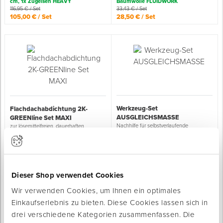
cm, 1x Zugeisen HEAVY
Baumwolle FLUIDWORK
116,95 € / Set
33,43 € / Set
105,00 € / Set
28,50 € / Set
Werkzeug-Set
Flachdachabdichtung 2K-
AUSGLEICHSMASSE
GREENline Set MAXI
Nachhilfe für selbstverlaufende
zur lösemittelfreien, dauerhaften
Spachtelmasse
Abdichtung von bis zu 60 m²
Sofort lieferbar
Sofort lieferbar
Inhalt: 99 -teilig
Inhalt: 6 -teilig
Inhalt Set: 30x RoofTAC
Inhalt Set: 1x Rakel mit Stiften, 1x
Flachabdichtung 2K-GREENline, 8x
Stachel-Entlüftungswalze mit
Dieser Shop verwendet Cookies
RoofTAC Primer Universal 2K, 5x
Spritzschutz, 1x
RoofTAC Polyestervlies 110, 2x
Mehrzweckteleskopstab, 1x
Wir verwenden Cookies, um Ihnen ein optimales
RoofTAC Werkzeug-Set
Anrühreimer, 2x Wassereimer PRO
2736,08 € / Set
100,90 € / Set
Einkaufserlebnis zu bieten. Diese Cookies lassen sich in
2339,00 € / Set
89,00 € / Set
drei verschiedene Kategorien zusammenfassen. Die