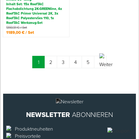
Inhalt Set: 15x RoofTAC
Flachabdichtung 2K-GREENline, 4x
RoofTAC Primer Universal 2K, 3x
RoofTAC Polyestervlies 110, 1x
RoofTAC Werkzeug-Set
1393,51 € / Set
1189,00 € / Set
(current)
1
2
3
4
5
NEWSLETTER
ABONNIEREN
Produktneuheiten
Preisvorteile