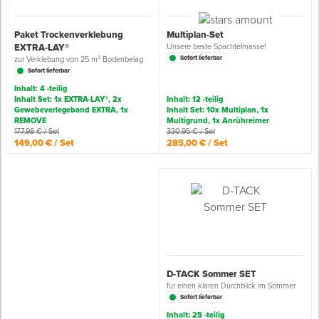
Grundierungen
Werkstatt & Baustelle
Fußbodentechnik
Ü
Z
S
P
D
M
Sockelbefestigungen
Putzprofile & Anputzleisten
Flüssigabdichtungen
Tapezieren
Transporthilfen
Kopfschutz
Paket Trockenverklebung
Multiplan-Set
EXTRA-LAY®
Unsere beste Spachtelmasse!
Sofort lieferbar
zur Verklebung von 25 m² Bodenbelag
Verdünner
Werkzeug & Zubehör
Holz- & Innenausbau
S
S
S
T
Holzboden-Finish
Tapeten & Wandvliese
Spengler- & Klempnerbedarf
Spachteln & Verputzen
Werkzeugaufbewahrung
Schutzanzüge
Sofort lieferbar
Inhalt: 4 -teilig
Inhalt Set: 1x EXTRA-LAY®, 2x
Inhalt: 12 -teilig
Wand, Fassade & Keller
Lagerräumung: bis zu 70 %
S
M
Bodenprofile und Leisten
Wärmedämmverbundsysteme (WDVS)
Bohren & Schrauben
Eimer & Behälter
Schutzbrillen
Gewebeverlegeband EXTRA, 1x
Inhalt Set: 10x Multiplan, 1x
REMOVE
Multigrund, 1x Anrühreimer
177,98 € / Set
330,95 € / Set
Arbeitsschutz & Bekleidung
Steildach & Flachdach
S
Fußbodentemperierung
Markieren & Messen
Hilfsstoffe
Warnwesten
149,00 € / Set
285,00 € / Set
Wand, Fassade & Keller
T
Sägen & Hobeln
Überziehschuhe
Werkstatt & Baustelle
T
Schleifen
Bekleidung
Werkzeug & Zubehör
Z
Schneiden & Trennen
D-TACK Sommer SET
Z
Verfugen & Schäumen
für einen klaren Durchblick im Sommer
Sofort lieferbar
D
Inhalt: 25 -teilig
Montage & Montagehilfsmittel