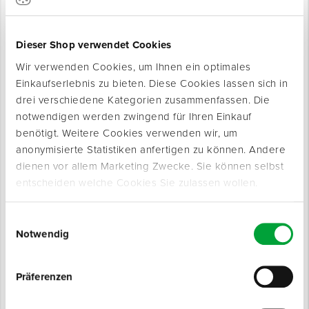
Produkte können Sie dank der Autovervollständigung in der
Suchfunktion im Handumdrehen Ihrem Einkauf hinzufügen.
Dieser Shop verwendet Cookies
Wir verwenden Cookies, um Ihnen ein optimales
Einkaufserlebnis zu bieten. Diese Cookies lassen sich in
drei verschiedene Kategorien zusammenfassen. Die
notwendigen werden zwingend für Ihren Einkauf
benötigt. Weitere Cookies verwenden wir, um
anonymisierte Statistiken anfertigen zu können. Andere
PERSONALISIERTES EINKAUFSERLEBNIS
dienen vor allem Marketing Zwecke. Sie können selbst
Die App bietet Ihnen ein komplett personalisiertes
entscheiden welche Cookies Sie zulassen wollen.
Einkaufserlebnis. So haben Sie immer genau die Produkte aus
unserem Sortiment im Blickpunkt, die Ihre Baustelle optimal
Einwilligungsauswahl
ergänzen. Bereits bestellte Produkte präsentieren wir Ihnen
Notwendig
direkt auf der Startseite, so dass Sie diese mit nur einem Klick
nachbestellen können.
Präferenzen