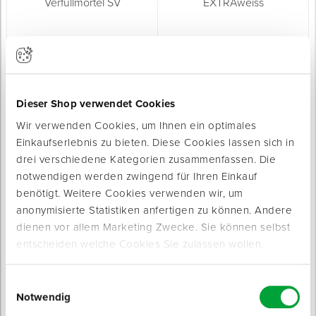
Schlitz- & Verfüllmörtel SV
Filzputz EXTRAweiss
universell einsetzbarer Trockenmörtel
feiner und filzbarer Edelputz
Sofort lieferbar
Sofort lieferbar
Dieser Shop verwendet Cookies
Farbe: grau
Farbe: weiß
Inhalt: 15 kg
Inhalt: 25 kg
Wir verwenden Cookies, um Ihnen ein optimales
ab 0,59 € / kg
ab 0,65 € / kg
Einkaufserlebnis zu bieten. Diese Cookies lassen sich in
drei verschiedene Kategorien zusammenfassen. Die
notwendigen werden zwingend für Ihren Einkauf
benötigt. Weitere Cookies verwenden wir, um
anonymisierte Statistiken anfertigen zu können. Andere
dienen vor allem Marketing Zwecke. Sie können selbst
entscheiden welche Cookies Sie zulassen wollen.
Sockelleichtputz SP
Klebe- & Armierungsmörtel
Außenputz für den Sockelbereich
KAM-MULTIWEISS (Abverkauf)
Einwilligungsauswahl
Sofort lieferbar
kurzes MHD: Keine Rückgabe dieser
Notwendig
Artikel möglich
Sofort lieferbar