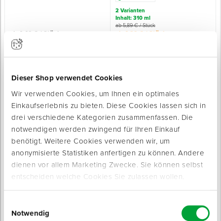
2 Varianten
Inhalt: 310 ml
Spenglerwerkzeug
ab 5,89 € / Stück
ab 4,49 € / Stück
ab 4,29 € / Stück
Eimer & Behälter
Dieser Shop verwendet Cookies
Wir verwenden Cookies, um Ihnen ein optimales
Einkaufserlebnis zu bieten. Diese Cookies lassen sich in
drei verschiedene Kategorien zusammenfassen. Die
Bau-Silikon (Abverkauf)
Sanitär-Silikon, ideal für Bad
notwendigen werden zwingend für Ihren Einkauf
kurzes MHD: Keine Rückgabe dieser
und Feuchträume (Abverkauf)
benötigt. Weitere Cookies verwenden wir, um
Artikel möglich
kurzes MHD: Keine Rückgabe dieser
Sofort lieferbar
anonymisierte Statistiken anfertigen zu können. Andere
Artikel möglich
Sofort lieferbar
dienen vor allem Marketing Zwecke. Sie können selbst
Inhalt: 310 ml
entscheiden welche Cookies Sie zulassen wollen.
8,69 € / Stück
4,69 € / Stück
6,29 € / Stück
3,95 € / Stück
Einwilligungsauswahl
Notwendig