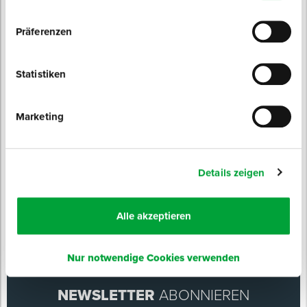
Präferenzen
Statistiken
Silikon Dach & Spengler
für die universelle Anwendung auf dem
Dach
Sofort lieferbar
Marketing
Farbe: transparent
Inhalt: 310 ml
ab 3,39 € / Stück
Details zeigen
Alle akzeptieren
Nur notwendige Cookies verwenden
NEWSLETTER
ABONNIEREN