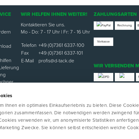
VICE
WIR HELFEN IHNEN WEITER!
ZAHLUNGSARTEN
Kontaktieren Sie uns.
Rechnung
rdern
Mo - Do: 7 - 17 Uhr | Fr: 7 - 16 Uhr
Vorkasse
Telefon
+49 (0)7361 6337-100
nload
Fax
+49 (0)7361 6337-101
ilfen
E-Mail
profis@d-tack.de
WIR VERSENDEN M
Lieferung
ung
echner
*Versand mit Klimabei
ookies
ortal
 Ihnen ein optimales Einkaufserlebnis zu bieten. Diese Cookie
FOLGE UNS
egorien zusammenfassen. Die notwendigen werden zwingend für
 Cookies verwenden wir, um anonymisierte Statistiken anfertige
Marketing Zwecke. Sie können selbst entscheiden welche Cook