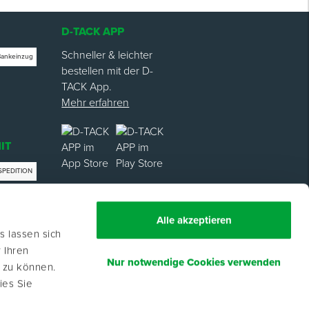
D-TACK APP
Schneller & leichter
Bankeinzug
bestellen mit der D-
TACK App.
Mehr erfahren
IT
SPEDITION
trag
Alle akzeptieren
s lassen sich
 Ihren
Nur notwendige Cookies verwenden
n zu können.
ies Sie