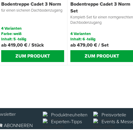
Bodentreppe Cadet 3 Norm
Bodentreppe Cadet 3 Norm
für einen sicheren Dachbodenzugang
Set
Komplett-Set für einen normgerechte
Dachbodenzugang
4 Varianten
Farbe: weiß
4 Varianten
Inhalt: 5 -teilig
Inhalt: 6 -teilig
ab 419,00 € / Stück
ab 479,00 € / Set
ZUM PRODUKT
ZUM PRODUKT
Produktneuheiten
Preisvorteile
Experten-Tipps
Events & Mess
R
ABONNIEREN