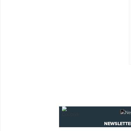
Montage & Montagehilfsmittel
Spenglerwerkzeug
Eimer & Behälter
NEWSLETTE