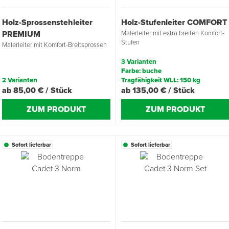
Holz-Sprossenstehleiter
Holz-Stufenleiter COMFORT
Übergangsprofile
Ziegelbefestigung & Windsogsicherung
Substrate, Sprossen & Dünger
PU-Pistolen
Dach-Spezialwerkzeug
Mutter- & Flächenspachteln
PREMIUM
Malerleiter mit extra breiten Komfort-
Stufen
Malerleiter mit Komfort-Breitsprossen
Sockelleisten
Schneesicherung & Dachbegehung
Scheren
Traufeln & Rakeln
3 Varianten
Farbe: buche
Spachteln
Messwerkzeuge
2 Varianten
Tragfähigkeit WLL: 150 kg
ab 85,00 € / Stück
ab 135,00 € / Stück
Sägen
ZUM PRODUKT
ZUM PRODUKT
Tacker
Sofort lieferbar
Sofort lieferbar
Traufeln & Kellen
Zangen
Zwingen & Klemmen
Drucksprühpumpen