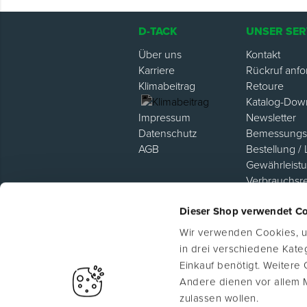
D-TACK
UNSER SER
Über uns
Kontakt
Karriere
Rückruf anfo
Klimabeitrag
Retoure
Katalog-Dow
Newsletter
Impressum
Bemessungsh
Datenschutz
Bestellung / 
AGB
Gewährleist
Verbrauchsr
Hilfe / FAQ
Dieser Shop verwendet C
Lieferanten P
Wir verwenden Cookies, um
in drei verschiedene Kat
Einkauf benötigt. Weitere
Andere dienen vor allem 
zulassen wollen.