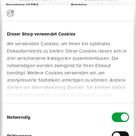
Standplan ULTRA
Estriplan
schnelle, standfeste Spachtelmasse
spannungsarme, zementäre
Verbundausgleichsmasse
Sofort lieferbar
Sofort lieferbar
Inhalt: 25 kg
Inhalt: 25 kg
Begehbar: nach ca. 30 Minuten
Begehbar: nach ca. 4 Stunden
Dieser Shop verwendet Cookies
ab 0,89 € / kg
ab 0,85 € / kg
Wir verwenden Cookies, um Ihnen ein optimales
Einkaufserlebnis zu bieten. Diese Cookies lassen sich in
drei verschiedene Kategorien zusammenfassen. Die
notwendigen werden zwingend für Ihren Einkauf
benötigt. Weitere Cookies verwenden wir, um
anonymisierte Statistiken anfertigen zu können. Andere
dienen vor allem Marketing Zwecke. Sie können selbst
Objektplan
Renoplan
entscheiden welche Cookies Sie zulassen wollen.
kunststoffvergütete Spachtelmasse
schnelle, faserarmierte Nivelliermasse
Sofort lieferbar
Sofort lieferbar
Inhalt: 25 kg
Inhalt: 25 kg
Einwilligungsauswahl
Begehbar: nach ca. 3 Stunden
Begehbar: nach ca. 2 - 3 Stunden
Notwendig
ab 0,60 € / kg
ab 1,39 € / kg