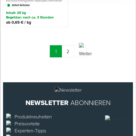
kunststoffvergütete Gipsspachtelmasse
Sofort lieferbar
Inhalt: 25 kg
Begehbar: nach ca. 3 Stunden
ab 0,65 € / kg
(current)
1
2
NEWSLETTER
ABONNIEREN
Produktneuheiten
Preisvorteile
Experten-Tipps