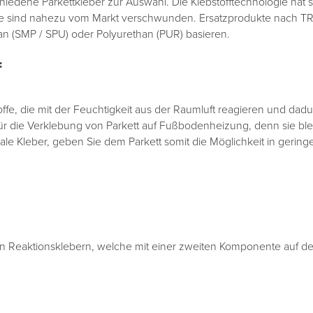
iedene Parkettkleber zur Auswahl. Die Klebstofftechnologie hat si
offe sind nahezu vom Markt verschwunden. Ersatzprodukte nach TR
ilan (SMP / SPU) oder Polyurethan (PUR) basieren.
:
offe, die mit der Feuchtigkeit aus der Raumluft reagieren und dadu
h für die Verklebung von Parkett auf Fußbodenheizung, denn sie b
male Kleber, geben Sie dem Parkett somit die Möglichkeit in geri
en Reaktionsklebern, welche mit einer zweiten Komponente auf d