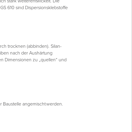
ch stark weiterentwickelt. Die
GS 610 sind Dispersionsklebstoffe
rch trocknen (abbinden). Silan-
leiben nach der Aushärtung
ngen Dimensionen zu „quellen“ und
er Baustelle angemischt werden.