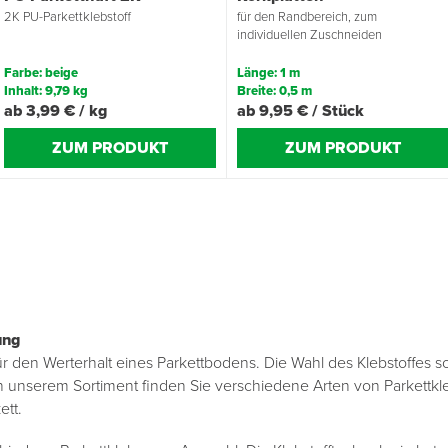
2K PU-Parkettklebstoff
für den Randbereich, zum
individuellen Zuschneiden
Farbe: beige
Länge: 1 m
Inhalt: 9,79 kg
Breite: 0,5 m
ab 3,99 € / kg
ab 9,95 € / Stück
ZUM PRODUKT
ZUM PRODUKT
bung
für den Werterhalt eines Parkettbodens. Die Wahl des Klebstoffes 
 unserem Sortiment finden Sie verschiedene Arten von Parkettkleb
kett.