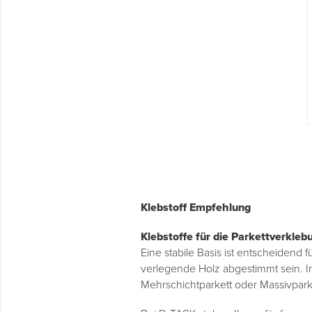
Montage & Montagehilfsmittel
Spenglerwerkzeug
Eimer & Behälter
Klebstoff Empfehlung
Klebstoffe für die Parkettverkle
Eine stabile Basis ist entscheidend 
verlegende Holz abgestimmt sein. In
Mehrschichtparkett oder Massivpar