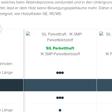
 welches beim Abbindeprozess verdunstet und in den Untergrund di
ärtet, lässt er dem Holz keine Bewegungsspielräume mehr. Daher is
ignet, wie Holzpflaster GE, RE/WE.
SIL Parketthaft
1K SMP-Parkettklebstoff
1K 
m Länge
inholen
m Länge
m Länge