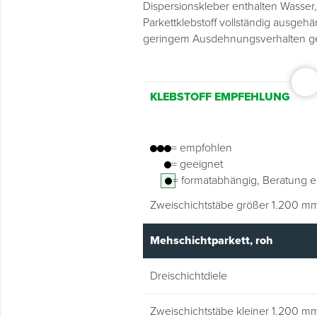
Dispersionskleber enthalten Wasser,
Parkettklebstoff vollständig ausgeh
geringem Ausdehnungsverhalten gee
Mehrschichtparkett,
KLEBSTOFF EMPFEHLUNG
Oberflächenbehandelt
Dreischichtdiele
= empfohlen
= geeignet
Zweischichtstäbe kleiner 1.200 m
= formatabhängig, Beratung e
Zweischichtstäbe größer 1.200 m
Mehschichtparkett, roh
Dreischichtdiele
Zweischichtstäbe kleiner 1.200 m