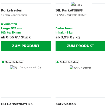
Korkstreifen
SIL Parketthaft
Übergangsprofile
Ziegelbefestigung & Windsogsicherung
Substrate, Sprossen & Dünger
PU-Pistolen
Dach-Spezialwerkzeug
Mutter- & Flächenspachteln
für den Randbereich
1K SMP-Parkettklebstoff
Sockelleisten
Schneesicherung & Dachbegehung
Scheren
Traufeln & Rakeln
4 Varianten
Länge: 915 mm
Farbe: braun
Stärke: 10 mm
Inhalt: 16 kg
Spachteln
Messwerkzeuge
ab 0,55 € / Stück
ab 3,99 € / kg
Sägen
ZUM PRODUKT
ZUM PRODUKT
Tacker
Sofort lieferbar
Sofort lieferbar
Traufeln & Kellen
Zangen
Zwingen & Klemmen
PU Parketthaft 2K
Korkplatten
Drucksprühpumpen