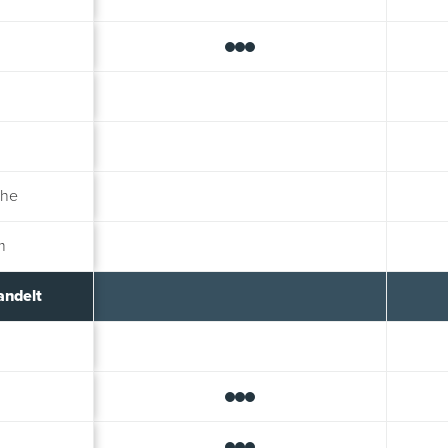
che
m
andelt