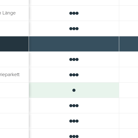
m Länge
rieparkett