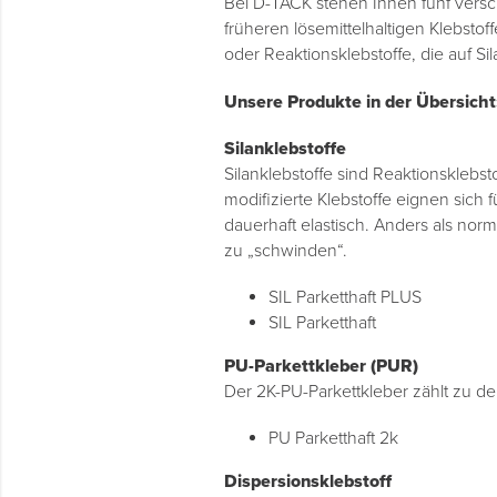
Bei D-TACK stehen Ihnen fünf versch
früheren lösemittelhaltigen Klebst
oder Reaktionsklebstoffe, die auf S
Unsere Produkte in der Übersicht
Silanklebstoffe
Silanklebstoffe sind Reaktionsklebst
modifizierte Klebstoffe eignen sic
dauerhaft elastisch. Anders als nor
zu „schwinden“.
SIL Parketthaft PLUS
SIL Parketthaft
PU-Parkettkleber (PUR)
Der 2K-PU-Parkettkleber zählt zu d
PU Parketthaft 2k
Dispersionsklebstoff