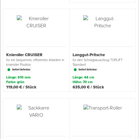
Spenglerwerkzeug
Eimer & Behälter
Knieroller CRUISER
Langgut-Pritsche
für ein bequemes, effizientes Arbeiten in
für den Schrägbauaufzug TOPLIFT
kniender Position
Standard
Sofort lieferbar
Sofort lieferbar
Länge: 610 mm
Länge: 44 cm
Farbe: grün
Höhe: 70 cm
119,00 € / Stück
635,00 € / Stück