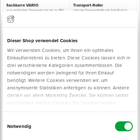
Sackkarre VARIO
Transport-Roller
zum einfachen Transport von bis zu 150
robuste Transporthilfe mit Anti-Rutsch-
kg
Belag
Sofort lieferbar
Sofort lieferbar
Höhe: 110 cm
Länge: 60 cm
Tragfähigkeit WLL: 150 kg
Höhe: 14,5 cm
ab 49,95 € / Stück
55,00 € / Stück
Dieser Shop verwendet Cookies
Wir verwenden Cookies, um Ihnen ein optimales
Einkaufserlebnis zu bieten. Diese Cookies lassen sich in
drei verschiedene Kategorien zusammenfassen. Die
notwendigen werden zwingend für Ihren Einkauf
benötigt. Weitere Cookies verwenden wir, um
anonymisierte Statistiken anfertigen zu können. Andere
dienen vor allem Marketing Zwecke. Sie können selbst
Dachziegelverteiler ALU
Schrägbauaufzug TOPLIFT
mobile Arbeitsfläche auf ungedeckten
Standard
entscheiden welche Cookies Sie zulassen wollen.
Dächern
leichte und flexible Transportlösung
Sofort lieferbar
Sofort lieferbar
Tragfähigkeit WLL: 250 kg
Einwilligungsauswahl
3 Varianten
Spannung: 230 V
Notwendig
ab 515,00 € / Stück
5799,00 € / Stück