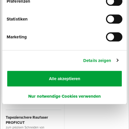
Präferenzen
Statistiken
Marketing
Kettelschere
Florschere 3 Finger
gekröpfte Ausführung
gekröpfte Ausführung
Sofort lieferbar
Sofort lieferbar
Länge: 20 cm
Länge: 18 cm
Details zeigen
Größe: 8 Zoll
Größe: 7 Zoll
ab 22,50 € / Stück
ab 17,50 € / Stück
Alle akzeptieren
Nur notwendige Cookies verwenden
Tapezierschere Raufaser
PROFICUT
zum präzisen Schneiden von