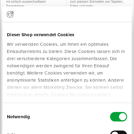
mit einfach auswechselbarer
zum präzisen Schneiden von Tapeten,
Trapezklinge
Folien und mehr
Sofort lieferbar
Sofort lieferbar
Länge: 21 cm
Länge: 25 cm
Material Griff: Softgriff
Typ: Nachstellbare Schraube
ab 52,50 € / Stück
ab 27,35 € / Stück
Dieser Shop verwendet Cookies
Wir verwenden Cookies, um Ihnen ein optimales
Einkaufserlebnis zu bieten. Diese Cookies lassen sich in
drei verschiedene Kategorien zusammenfassen. Die
notwendigen werden zwingend für Ihren Einkauf
benötigt. Weitere Cookies verwenden wir, um
anonymisierte Statistiken anfertigen zu können. Andere
Durchlaufschere PREMIUM LI /
Gehrungsschere PREMIUM
dienen vor allem Marketing Zwecke. Sie können selbst
RE
mit extra langer Klinge
Sofort lieferbar
für eine professionelle Blechbearbeitung
entscheiden welche Cookies Sie zulassen wollen.
Sofort lieferbar
2 Varianten
Länge: 25,0 cm
Länge: 24,5 cm
Einwilligungsauswahl
Material Griff: Kunststoff
Material Griff: Softgriff
Notwendig
ab 42,50 € / Stück
ab 65,00 € / Stück