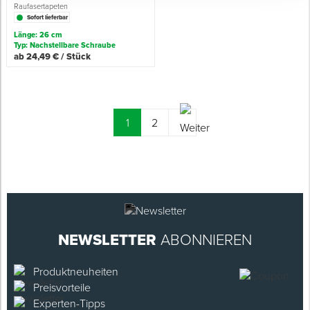
Raufasertapeten
Sofort lieferbar
Länge: 26 cm
Typ: Nachstellbare Schraube
ab 24,49 € / Stück
(current)
1
2
NEWSLETTER
ABONNIEREN
Produktneuheiten
Preisvorteile
Experten-Tipps