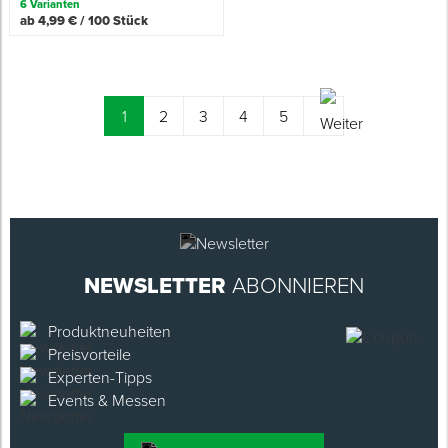
6 Varianten
ab 4,99 € / 100 Stück
(current)
1
2
3
4
5
NEWSLETTER
ABONNIEREN
Produktneuheiten
Preisvorteile
Experten-Tipps
Events & Messen