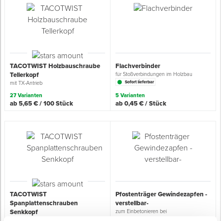
Spenglerwerkzeug
Eimer & Behälter
TACOTWIST Holzbauschraube
Flachverbinder
Tellerkopf
für Stoßverbindungen im Holzbau
Sofort lieferbar
mit TX-Antrieb
27 Varianten
5 Varianten
ab 5,65 € / 100 Stück
ab 0,45 € / Stück
TACOTWIST
Pfostenträger Gewindezapfen -
Spanplattenschrauben
verstellbar-
Senkkopf
zum Einbetonieren bei
Leichtbaukonstruktionen
mit TX-Antrieb und Fräskopf