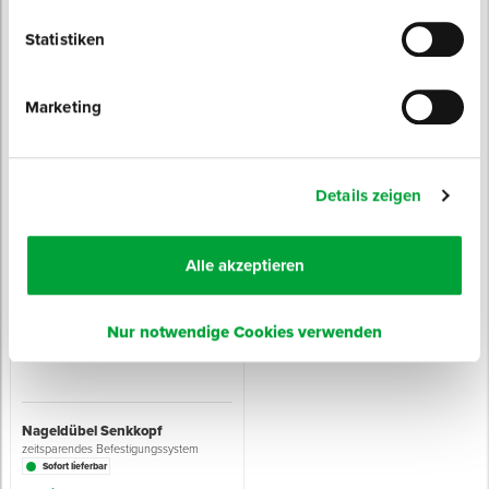
Statistiken
Marketing
Rahmendübel / Fassadendübel
Betonschraube
zur sicheren Rahmenbefestigung
Schraubanker mit 6-Kantkopf und
angepresster Scheibe
Sofort lieferbar
Sofort lieferbar
8 Varianten
Details zeigen
Durchmesser: 10 mm
Antrieb: TX40
8 Varianten
ab 0,49 € / Stück
ab 0,29 € / Stück
Alle akzeptieren
Nur notwendige Cookies verwenden
Nageldübel Senkkopf
zeitsparendes Befestigungssystem
Sofort lieferbar