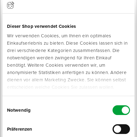
Sofort lieferbar
Sofort lieferbar
Typ: M20
37 Varianten
Breite: 80 mm
ab 0,65 € / 100 Stück
ab 12,15 € / Stück
Dieser Shop verwendet Cookies
Wir verwenden Cookies, um Ihnen ein optimales
Einkaufserlebnis zu bieten. Diese Cookies lassen sich in
drei verschiedene Kategorien zusammenfassen. Die
notwendigen werden zwingend für Ihren Einkauf
benötigt. Weitere Cookies verwenden wir, um
anonymisierte Statistiken anfertigen zu können. Andere
Pfostenträgerkappe flach
Profilanker
dienen vor allem Marketing Zwecke. Sie können selbst
für den optimalen Schutz
zur Verbindung von Holzbalken an
entscheiden welche Cookies Sie zulassen wollen.
Ankerschienen
Sofort lieferbar
Sofort lieferbar
3 Varianten
Einwilligungsauswahl
Breite: 35 mm
3 Varianten
Stärke: 3 mm
Notwendig
ab 1,75 € / Stück
ab 0,70 € / Stück
Präferenzen