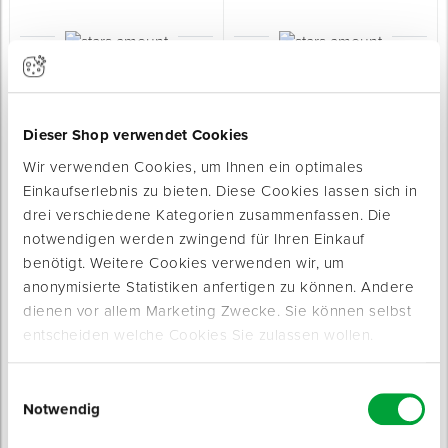
Lack-Heizkörperpinsel EASY
Heizkörperpinsel UNIVERSAL
in einfacher Qualität
in bewährter Standard-Qualität
Sofort lieferbar
4 Varianten
3 Varianten
Dieser Shop verwendet Cookies
Dicke: 8 mm
Dicke: 9 mm
Tops: 60 %
Tops: 90 %
Wir verwenden Cookies, um Ihnen ein optimales
ab 0,59 € / Stück
ab 1,55 € / Stück
Einkaufserlebnis zu bieten. Diese Cookies lassen sich in
drei verschiedene Kategorien zusammenfassen. Die
notwendigen werden zwingend für Ihren Einkauf
benötigt. Weitere Cookies verwenden wir, um
anonymisierte Statistiken anfertigen zu können. Andere
dienen vor allem Marketing Zwecke. Sie können selbst
entscheiden welche Cookies Sie zulassen wollen.
Walzenbügel ø 6 mm
Abstreifgitter Metall PROFI
für Walzen von 5 cm bis 16 cm
mit Auswringmulde
Sofort lieferbar
Sofort lieferbar
Einwilligungsauswahl
Notwendig
4 Varianten
Material Griff: Kunststoff
2 Varianten
ab 0,69 € / Stück
ab 0,85 € / Stück