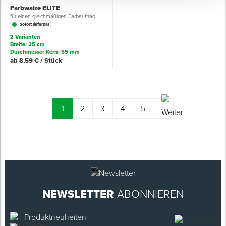
Farbwalze ELITE
für einen gleichmäßigen Farbauftrag
Sofort lieferbar
2 Varianten
Breite: 25 cm
Durchmesser Kern: 55 mm
ab 8,59 € / Stück
(current)
1
2
3
4
5
NEWSLETTER
ABONNIEREN
Produktneuheiten