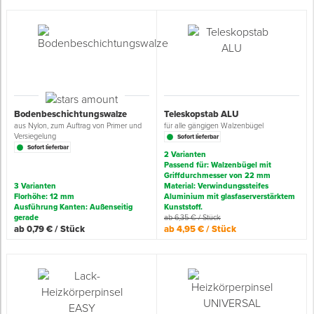
Spenglerwerkzeug
Eimer & Behälter
Bodenbeschichtungswalze
Teleskopstab ALU
aus Nylon, zum Auftrag von Primer und
für alle gängigen Walzenbügel
Versiegelung
Sofort lieferbar
Sofort lieferbar
2 Varianten
Passend für: Walzenbügel mit
Griffdurchmesser von 22 mm
3 Varianten
Material: Verwindungssteifes
Florhöhe: 12 mm
Aluminium mit glasfaserverstärktem
Ausführung Kanten: Außenseitig
Kunststoff.
gerade
ab 6,35 € / Stück
ab 0,79 € / Stück
ab 4,95 € / Stück