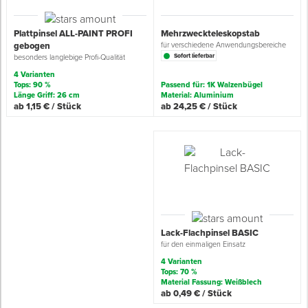
Grundierungen
Werkstatt & Baustelle
Fußbodentechnik
Ü
Z
S
P
D
M
Sockelbefestigungen
Putzprofile & Anputzleisten
Flüssigabdichtungen
Tapezieren
Transporthilfen
Kopfschutz
Plattpinsel ALL-PAINT PROFI
Mehrzweckteleskopstab
gebogen
für verschiedene Anwendungsbereiche
Sofort lieferbar
besonders langlebige Profi-Qualität
Verdünner
Werkzeug & Zubehör
Holz- & Innenausbau
S
S
S
T
Holzboden-Finish
Tapeten & Wandvliese
Spengler- & Klempnerbedarf
Spachteln & Verputzen
Werkzeugaufbewahrung
Schutzanzüge
4 Varianten
Tops: 90 %
Passend für: 1K Walzenbügel
Länge Griff: 26 cm
Material: Aluminium
Wand, Fassade & Keller
Lagerräumung: bis zu 70 %
S
M
Bodenprofile und Leisten
Wärmedämmverbundsysteme (WDVS)
Bohren & Schrauben
Eimer & Behälter
Schutzbrillen
ab 1,15 € / Stück
ab 24,25 € / Stück
Arbeitsschutz & Bekleidung
Steildach & Flachdach
S
Fußbodentemperierung
Markieren & Messen
Hilfsstoffe
Warnwesten
Wand, Fassade & Keller
T
Sägen & Hobeln
Überziehschuhe
Werkstatt & Baustelle
T
Schleifen
Bekleidung
Lack-Flachpinsel BASIC
Werkzeug & Zubehör
Z
Schneiden & Trennen
für den einmaligen Einsatz
4 Varianten
Z
Verfugen & Schäumen
Tops: 70 %
Material Fassung: Weißblech
ab 0,49 € / Stück
D
Montage & Montagehilfsmittel