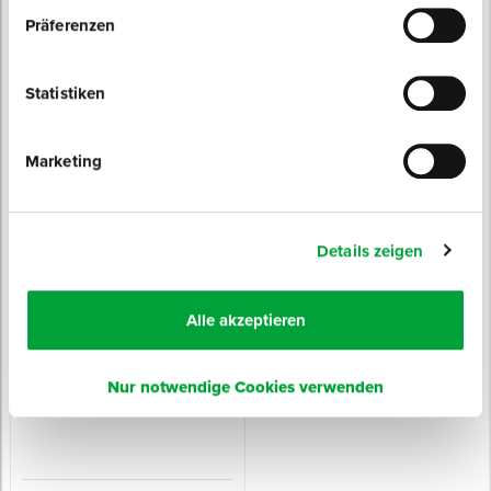
Präferenzen
Statistiken
Marketing
Farbwalze CLASSIC
Farbwanne PROFI
aus gewebtem Polyamid
besonders große Farbwanne für Walzen
bis zu 50 cm
Sofort lieferbar
Sofort lieferbar
Details zeigen
4 Varianten
Typ: Rückenverschweißt
Länge: 60 cm
Durchmesser Kern: 56 mm
Höhe: 17 cm
ab 3,45 € / Stück
ab 35,25 € / Stück
Alle akzeptieren
Nur notwendige Cookies verwenden