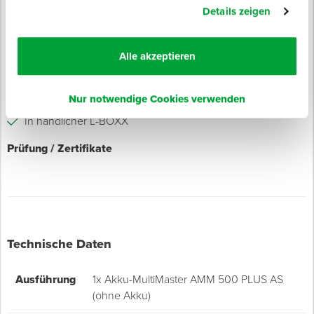
Details zeigen
Nicht kompatibel mit dem Akku-Starter-Set Z602104 und
Z602105.
Alle akzeptieren
Eigenschaften
Handliches Gewicht: nur 1,3 kg ohne Akku
Nur notwendige Cookies verwenden
Geeignet für Starlock- und StarlockPlus-Zubehör
In handlicher L-BOXX
Prüfung / Zertifikate
Technische Daten
Ausführung
1x Akku-MultiMaster AMM 500 PLUS AS
(ohne Akku)