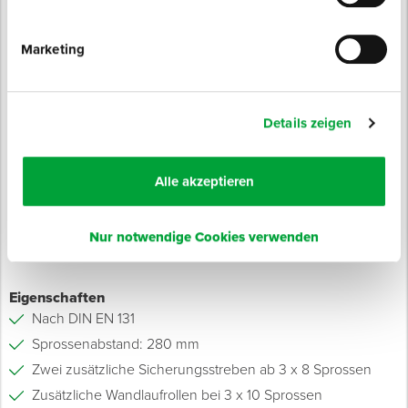
Produktinfo
Produktbeschreibung
Marketing
3-teilige Alu-Mehrzweckleiter nach DIN EN 131.
Hochwertig verarbeitete Alu-Mehrzweckleiter mit geriffelter,
waagerechter Auftrittsfläche für ein sicheres und
Details zeigen
ermüdungsfreies Arbeiten. Die breite Quertraverse und die
Holme aus stranggepressten, gesickten Aluminiumprofilen
Alle akzeptieren
sorgen für einen sicheren Stand und höchste Stabilität. Das
Oberteil kann komplett heraus gezogen werden und als
Anlegeleiter verwendet werden.
Nur notwendige Cookies verwenden
Eigenschaften
Nach DIN EN 131
Sprossenabstand: 280 mm
Zwei zusätzliche Sicherungsstreben ab 3 x 8 Sprossen
Zusätzliche Wandlaufrollen bei 3 x 10 Sprossen