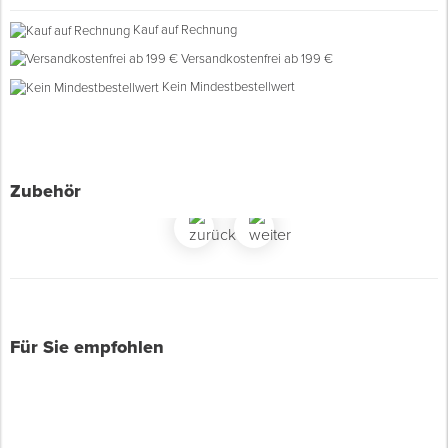
Inkl. TX15-Schrauben und Dübel
Kauf auf Rechnung
Versenkte Bohrlöcher
Spenglerwerkzeug
Versandkostenfrei ab 199 €
Aus eloxiertem Aluminium
Kein Mindestbestellwert
Eimer & Behälter
Zubehör
Für Sie empfohlen