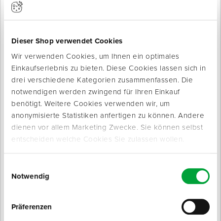
Dieser Shop verwendet Cookies
Wir verwenden Cookies, um Ihnen ein optimales
Einkaufserlebnis zu bieten. Diese Cookies lassen sich in
drei verschiedene Kategorien zusammenfassen. Die
Produktinfo
notwendigen werden zwingend für Ihren Einkauf
Produktbeschreibung
benötigt. Weitere Cookies verwenden wir, um
Leistungsfähiger Betonschleifer für Sanierungsarbeiten.
anonymisierte Statistiken anfertigen zu können. Andere
dienen vor allem Marketing Zwecke. Sie können selbst
Zum Fräsen und Abschleifen von Materialien wie Fliesen,
entscheiden welche Cookies Sie zulassen wollen.
Beton, Fliesenkleber, Bodenausgleichsmasse, Naturstein, Gips
oder Farbe. Mit einem verstellbaren Griff für eine sichere
Einwilligungsauswahl
Führung. Ein randnahes Arbeiten wird durch das Öffnen des
Notwendig
Randsegments realisiert. Die integrierte Absaughaube
ermöglicht den Anschluss eines Absaugsystems und somit ein
staubfreies Arbeiten.
Präferenzen