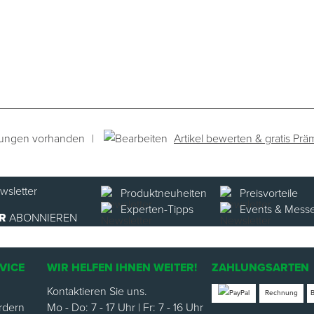
|
Artikel bewerten & gratis Prä
tungen vorhanden
Produktneuheiten
Preisvorteile
Experten-Tipps
Events & Mess
R
ABONNIEREN
VICE
WIR HELFEN IHNEN WEITER!
ZAHLUNGSARTEN
Kontaktieren Sie uns.
Rechnung
rdern
Mo - Do: 7 - 17 Uhr | Fr: 7 - 16 Uhr