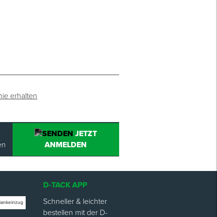
mie erhalten
JETZT
en
ANMELDEN
D-TACK APP
Schneller & leichter
Bankeinzug
bestellen mit der D-