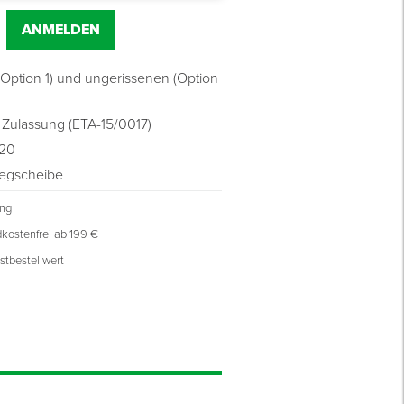
ANMELDEN
(Option 1) und ungerissenen (Option
 Zulassung (ETA-15/0017)
120
legscheibe
ung
kostenfrei ab 199 €
stbestellwert