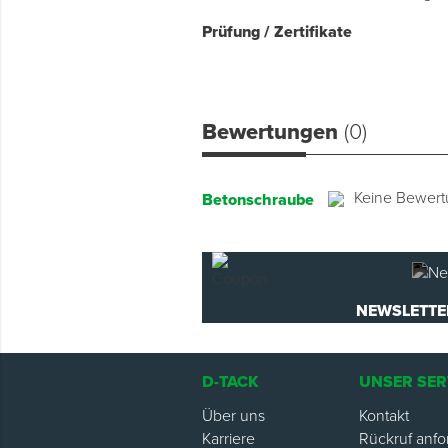
Prüfung / Zertifikate
Bewertungen
(0)
Keine Bewer
Betonschraube
NEWSLETTE
D-TACK
UNSER SER
Über uns
Kontakt
Karriere
Rückruf anfo