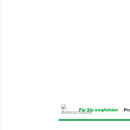
Montage & Montagehilfsmittel
Spenglerwerkzeug
Eimer & Behälter
Für Sie empfohlen
Pr