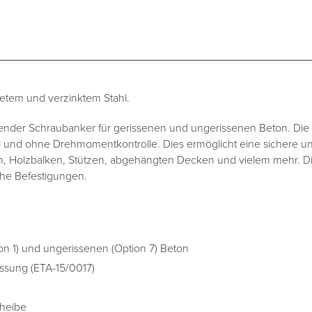
etem und verzinktem Stahl.
ender Schraubanker für gerissenen und ungerissenen Beton. Die 
l und ohne Drehmomentkontrolle. Dies ermöglicht eine sichere u
, Holzbalken, Stützen, abgehängten Decken und vielem mehr. Di
he Befestigungen.
on 1) und ungerissenen (Option 7) Beton
assung (ETA-15/0017)
cheibe