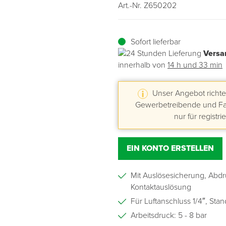
Art.-Nr. Z650202
Übergangsprofile
Ziegelbefestigung & Windsogsicherung
Substrate, Sprossen & Dünger
PU-Pistolen
Dach-Spezialwerkzeug
Mutter- & Flächenspachteln
Sofort lieferbar
Sockelleisten
Schneesicherung & Dachbegehung
Scheren
Traufeln & Rakeln
Versa
innerhalb von
14 h und 33 min
Spachteln
Messwerkzeuge
Unser Angebot richtet
Sägen
Gewerbetreibende und Fac
nur für registri
Tacker
Traufeln & Kellen
EIN KONTO ERSTELLEN
Zangen
Mit Auslösesicherung, Abdr
Kontaktauslösung
Zwingen & Klemmen
Für Luftanschluss 1/4″, Sta
Arbeitsdruck: 5 - 8 bar
Drucksprühpumpen