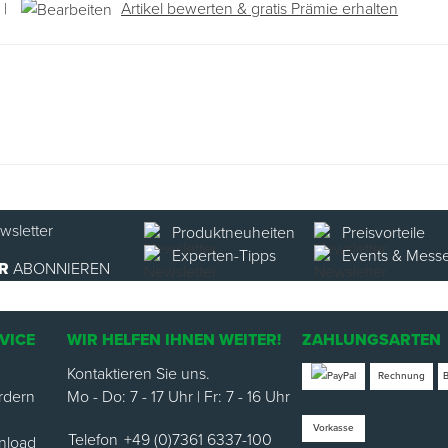
|
Artikel bewerten & gratis Prämie erhalten
Produktneuheiten
Preisvorteile
Experten-Tipps
Events & Mess
R
ABONNIEREN
VICE
WIR HELFEN IHNEN WEITER!
ZAHLUNGSARTEN
Kontaktieren Sie uns.
Rechnung
rdern
Mo - Do: 7 - 17 Uhr | Fr: 7 - 16 Uhr
Vorkasse
Telefon
+49 (0)7361 6337-100
nload