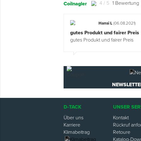
4 / 5
1 Bewertung
Coilnagler
Hansi L
(06.08.2021)
gutes Produkt und fairer Preis
gutes Produkt und fairer Preis
NEWSLETTE
D-TACK
UNSER SER
Über uns
Kontakt
Karriere
Rückruf anfo
Klimabeitrag
Retoure
Katalog-Dow