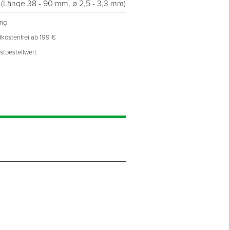
(Länge 38 - 90 mm, ø 2,5 - 3,3 mm)
0 Nägel
ung
lung
kostenfrei ab 199 €
stbestellwert