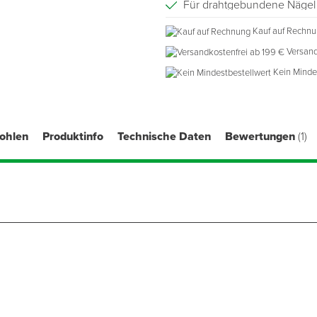
Für drahtgebundene Nägel 
Magazinkapazität: 150 - 25
Kauf auf Rechn
Luftverbrauch: 2,97 l/Nage
Versand
Gewicht: 3,6 kg
Kein Minde
fohlen
Produktinfo
Technische Daten
Bewertungen
(1)