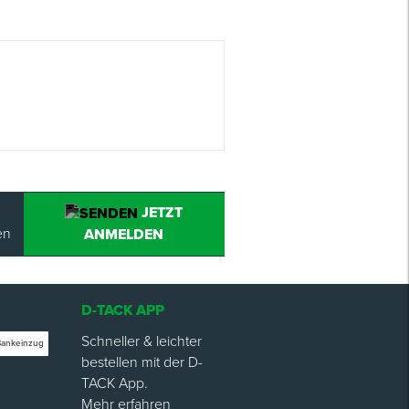
JETZT
en
ANMELDEN
D-TACK APP
Schneller & leichter
Bankeinzug
bestellen mit der D-
TACK App.
Mehr erfahren