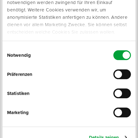
notwendigen werden zwingend für Ihren Einkauf
benötigt. Weitere Cookies verwenden wir, um
anonymisierte Statistiken anfertigen zu können. Andere
dienen vor allem Marketing Zwecke. Sie können selbst
entscheiden welche Cookies Sie zulassen wollen.
Einwilligungsauswahl
Produktinfo
Notwendig
Produktbeschreibung
Anschmiegsames Alu- / PP-Klebeband.
Präferenzen
Zur dampfdichten Stoßverklebung von Dampfbremsen und
Trittschallunterlagen sowie zur Verbindung von
Statistiken
Isoliermaterialien oder als Reparaturband.
Marketing
Eigenschaften
Wasserdichtheitsklasse: W1
Details zeigen