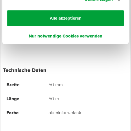
Diffusionsdicht
Dauerhaft klebend
Temperatur- und alterungsbeständig
Alle akzeptieren
UV-stabilisiert
Hohe Einreiß- und Abriebfestigkeit
Nur notwendige Cookies verwenden
Technische Daten
Breite
50 mm
Länge
50 m
Farbe
aluminium-blank