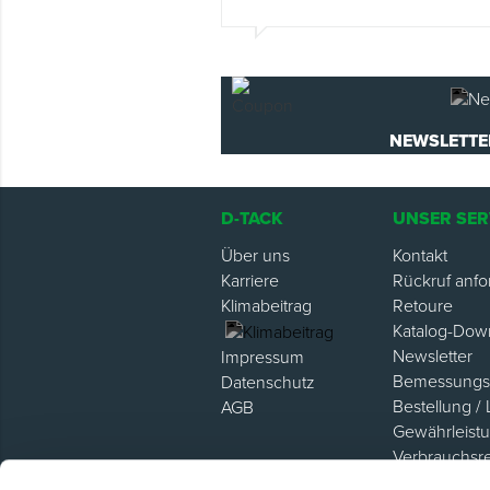
NEWSLETTE
D-TACK
UNSER SER
Über uns
Kontakt
Karriere
Rückruf anfo
Klimabeitrag
Retoure
Katalog-Dow
Newsletter
Impressum
Bemessungsh
Datenschutz
Bestellung / 
AGB
Gewährleist
Verbrauchsr
Hilfe / FAQ