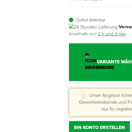
Übergangsprofile
Ziegelbefestigung & Windsogsicherung
Substrate, Sprossen & Dünger
PU-Pistolen
Dach-Spezialwerkzeug
Mutter- & Flächenspachteln
Sofort lieferbar
Versa
Sockelleisten
Schneesicherung & Dachbegehung
Scheren
Traufeln & Rakeln
innerhalb von
2 h und 3 min
Spachteln
Messwerkzeuge
Sägen
VARIANTE WÄH
Tacker
Traufeln & Kellen
Unser Angebot richtet
Zangen
Gewerbetreibende und Fac
nur für registri
Zwingen & Klemmen
EIN KONTO ERSTELLEN
Drucksprühpumpen