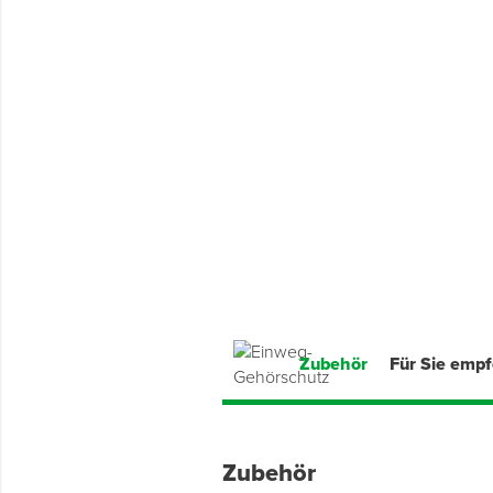
Montage & Montagehilfsmittel
Spenglerwerkzeug
Eimer & Behälter
Zubehör
Für Sie emp
Zubehör