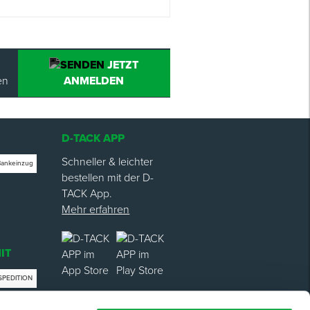
JETZT
en
ANMELDEN
D-TACK APP
Schneller & leichter
Bankeinzug
bestellen mit der D-
TACK App.
Mehr erfahren
IT
SPEDITION
trag