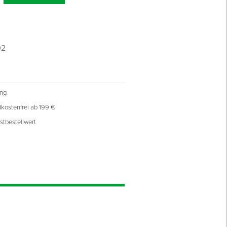
02
ung
kostenfrei ab 199 €
stbestellwert