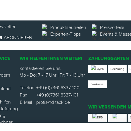
Produktneuheiten
Preisvorteile
Experten-Tipps
Events & Mess
R
ABONNIEREN
VICE
WIR HELFEN IHNEN WEITER!
ZAHLUNGSARTEN
Kontaktieren Sie uns.
Rechnung
rdern
Mo - Do: 7 - 17 Uhr | Fr: 7 - 16 Uhr
Vorkasse
Telefon
+49 (0)7361 6337-100
nload
Fax
+49 (0)7361 6337-101
ilfen
E-Mail
profis@d-tack.de
WIR VERSENDEN M
Lieferung
ung
echner
*Versand mit Klimabei