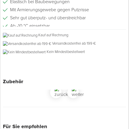
Elastisch bei Baubewegungen
Mit Armierungsgewebe gegen Putzrisse
Spenglerwerkzeug
Sehr gut überputz- und überstreichbar
Ab -10 °C einsetzbar
Eimer & Behälter
Für Neubau und Sanierung
Kauf auf Rechnung
Zur Montage gemäß DIN 4108-7, DIN 4108-11, GEG bzw.
Versandkostenfrei ab 199 €
RAL-GZ 695
Kein Mindestbestellwert
Schnell und einfach zu verarbeiten
Zubehör
Für Sie empfohlen