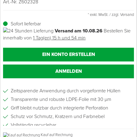
Art.-Nr. Z602328
Grundierungen
Werkstatt & Baustelle
Fußbodentechnik
Ü
Z
S
P
D
M
Sockelbefestigungen
Putzprofile & Anputzleisten
Flüssigabdichtungen
Tapezieren
Transporthilfen
Kopfschutz
* exkl. MwSt. / zzgl. Versand
Sofort lieferbar
Verdünner
Werkzeug & Zubehör
Holz- & Innenausbau
S
S
S
T
Holzboden-Finish
Tapeten & Wandvliese
Spengler- & Klempnerbedarf
Spachteln & Verputzen
Werkzeugaufbewahrung
Schutzanzüge
Versand am 10.08.26
Bestellen Sie
innerhalb von
1 Tag(en) 15 h und 54 min
Wand, Fassade & Keller
Lagerräumung: bis zu 70 %
S
M
Bodenprofile und Leisten
Wärmedämmverbundsysteme (WDVS)
Bohren & Schrauben
Eimer & Behälter
Schutzbrillen
EIN KONTO ERSTELLEN
Arbeitsschutz & Bekleidung
Steildach & Flachdach
S
Fußbodentemperierung
Markieren & Messen
Hilfsstoffe
Warnwesten
ANMELDEN
Wand, Fassade & Keller
T
Sägen & Hobeln
Überziehschuhe
Werkstatt & Baustelle
T
Zeitsparende Anwendung durch vorgeformte Hüllen
Schleifen
Bekleidung
Transparente und robuste LDPE-Folie mit 30 µm
Werkzeug & Zubehör
Z
Schneiden & Trennen
Griff bleibt nutzbar durch integrierte Perforation
Schutz vor Schmutz, Kratzern und Farbnebel
Z
Verfugen & Schäumen
Vollständig recyclebar
1 Rolle = 10 Hüllen
Kauf auf Rechnung
D
Montage & Montagehilfsmittel