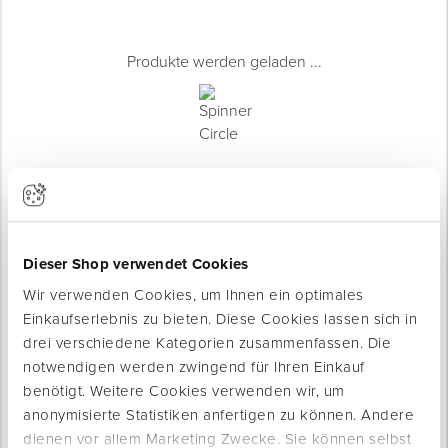
Produkte werden geladen ...
Dieser Shop verwendet Cookies
Wir verwenden Cookies, um Ihnen ein optimales
Einkaufserlebnis zu bieten. Diese Cookies lassen sich in
drei verschiedene Kategorien zusammenfassen. Die
Produktinfo
notwendigen werden zwingend für Ihren Einkauf
Produktbeschreibung
benötigt. Weitere Cookies verwenden wir, um
Die Fensterschutzhülle ist eine praktische Lösung zum
anonymisierte Statistiken anfertigen zu können. Andere
schnellen und zuverlässigen Abdecken von Fenstern auf der
dienen vor allem Marketing Zwecke. Sie können selbst