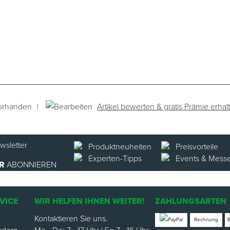
|
Artikel bewerten & gratis Prämie erhal
orhanden
Produktneuheiten
Preisvorteile
Experten-Tipps
Events & Mess
R
ABONNIEREN
VICE
WIR HELFEN IHNEN WEITER!
ZAHLUNGSARTEN
Kontaktieren Sie uns.
Rechnung