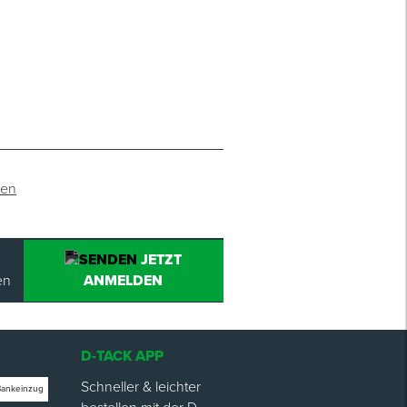
ten
JETZT
en
ANMELDEN
D-TACK APP
Schneller & leichter
Bankeinzug