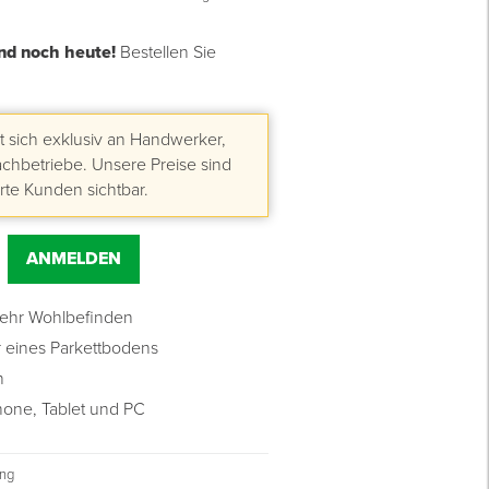
nd noch heute!
Bestellen Sie
 sich exklusiv an Handwerker,
hbetriebe. Unsere Preise sind
erte Kunden sichtbar.
ANMELDEN
ehr Wohlbefinden
 eines Parkettbodens
n
hone, Tablet und PC
ung