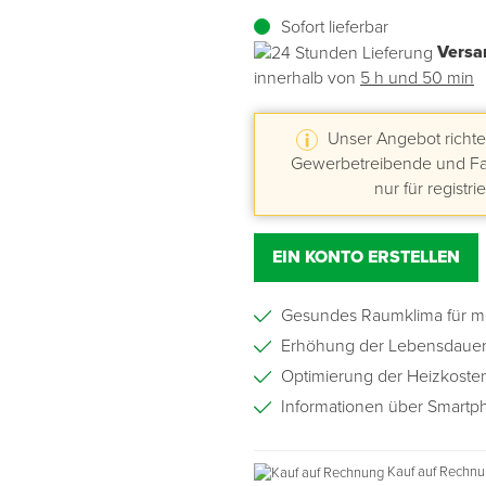
Sofort lieferbar
Übergangsprofile
Ziegelbefestigung & Windsogsicherung
Substrate, Sprossen & Dünger
PU-Pistolen
Dach-Spezialwerkzeug
Mutter- & Flächenspachteln
Versa
innerhalb von
5 h und 50 min
Sockelleisten
Schneesicherung & Dachbegehung
Scheren
Traufeln & Rakeln
Unser Angebot richtet
Spachteln
Messwerkzeuge
Gewerbetreibende und Fac
nur für registri
Sägen
EIN KONTO ERSTELLEN
Tacker
Gesundes Raumklima für m
Traufeln & Kellen
Erhöhung der Lebensdauer
Zangen
Optimierung der Heizkoste
Informationen über Smartp
Zwingen & Klemmen
Kauf auf Rechn
Drucksprühpumpen