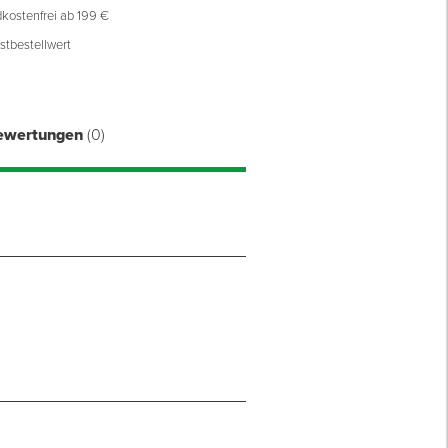
kostenfrei ab 199 €
stbestellwert
ewertungen
(0)